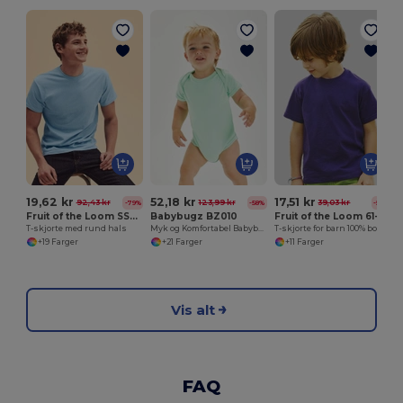
T
19,62 kr
52,18 kr
17,51 kr
92,43 kr
123,99 kr
39,03 kr
-79%
-58%
-55%
Fruit of the Loom SS048
Babybugz BZ010
Fruit of the Loom 61-033-0
T-skjorte med rund hals
Myk og Komfortabel Babybody i Bomull
T-skjorte for barn 100% bomullsverdivekt
+19 Farger
+21 Farger
+11 Farger
Vis alt
FAQ