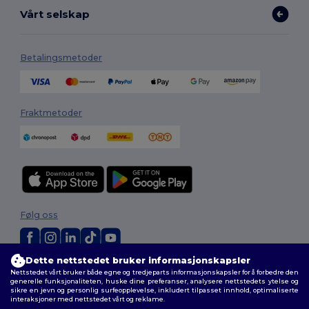
Vårt selskap
Betalingsmetoder
Fraktmetoder
Følg oss
Dette nettstedet bruker informasjonskapsler
2026. Alle rettigheter forbeholdt
Nettstedet vårt bruker både egne og tredjeparts informasjonskapsler for å forbedre den
Generelle Vilkår
|
personvernerklæring
|
Retningslinjer for
generelle funksjonaliteten, huske dine preferanser, analysere nettstedets ytelse og
sikre en jevn og personlig surfeopplevelse, inkludert tilpasset innhold, optimaliserte
informasjonskapsler
|
Nettstedsoversikt
interaksjoner med nettstedet vårt og reklame.