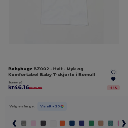
Babybugz
BZ002
- Hvit
- Myk og
Komfortabel Baby T-skjorte i Bomull
Starter på
kr46.16
-
64
%
kr129.90
Velg en farge:
Vis alt
+ 20