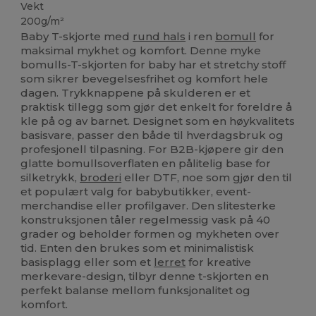
Vekt
200g/m²
Baby T-skjorte med
rund hals
i ren
bomull
for
maksimal mykhet og komfort. Denne myke
bomulls-T-skjorten for baby har et stretchy stoff
som sikrer bevegelsesfrihet og komfort hele
dagen. Trykknappene på skulderen er et
praktisk tillegg som gjør det enkelt for foreldre å
kle på og av barnet. Designet som en høykvalitets
basisvare, passer den både til hverdagsbruk og
profesjonell tilpasning. For B2B-kjøpere gir den
glatte bomullsoverflaten en pålitelig base for
silketrykk,
broderi
eller DTF, noe som gjør den til
et populært valg for babybutikker, event-
merchandise eller profilgaver. Den slitesterke
konstruksjonen tåler regelmessig vask på 40
grader og beholder formen og mykheten over
tid. Enten den brukes som et minimalistisk
basisplagg eller som et
lerret
for kreative
merkevare-design, tilbyr denne t-skjorten en
perfekt balanse mellom funksjonalitet og
komfort.