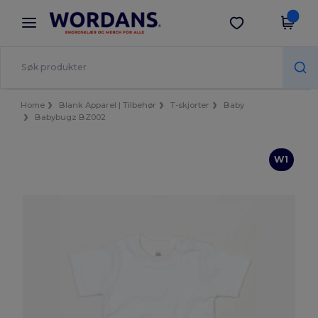
×
Wordans-app
Last ned app
Bedre priser i appen!
Home
Blank Apparel | Tilbehør
T-skjorter
Baby
Babybugz BZ002
W1