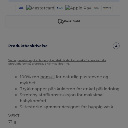
Rask frakt
Produktbeskrivelse
Vær oppmerksom på at fargen på produktbildet kan avvike fra den faktiske
produktfargen på grunn av skjermkalibrering.
100% ren
bomull
for naturlig pusteevne og
mykhet
Trykknapper på skulderen for enkel påkledning
Stretchy stoffkonstruksjon for maksimal
babykomfort
Slitesterke sømmer designet for hyppig vask
VEKT
71 g.