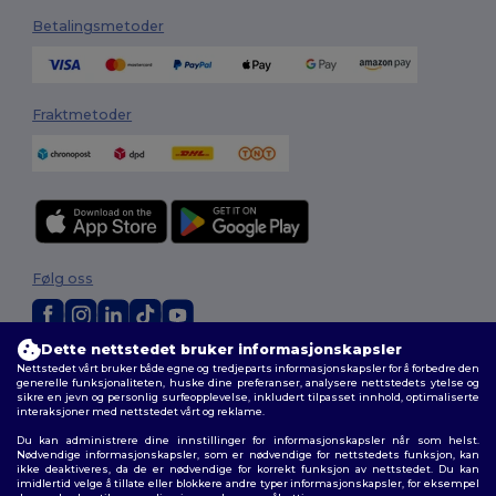
Betalingsmetoder
Fraktmetoder
Følg oss
Dette nettstedet bruker informasjonskapsler
2026. Alle rettigheter forbeholdt
Nettstedet vårt bruker både egne og tredjeparts informasjonskapsler for å forbedre den
generelle funksjonaliteten, huske dine preferanser, analysere nettstedets ytelse og
Generelle Vilkår
|
personvernerklæring
|
Retningslinjer for
sikre en jevn og personlig surfeopplevelse, inkludert tilpasset innhold, optimaliserte
informasjonskapsler
|
Nettstedsoversikt
interaksjoner med nettstedet vårt og reklame.
Du kan administrere dine innstillinger for informasjonskapsler når som helst.
Nødvendige informasjonskapsler, som er nødvendige for nettstedets funksjon, kan
ikke deaktiveres, da de er nødvendige for korrekt funksjon av nettstedet. Du kan
imidlertid velge å tillate eller blokkere andre typer informasjonskapsler, for eksempel