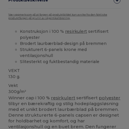
Produktbeskrivelse
Vær oppmerksom på at fargen på produktbildet kan avvike fra den faktiske
produktfargen på grunn av skjermkalibrering.
Konstruksjon i 100 %
resirkulert
sertifisert
polyester
Brodert laurbærblad-design på bremmen
Strukturert 6-panels krone med
ventilasjonshull
Slitesterkt og fuktbestandig materiale
VEKT
130 g.
Vekt
300g/m²
Winner cap i 100 %
resirkulert
sertifisert
polyester
tilbyr en bærekraftig og stilig hodeplaggsløsning
med et unikt brodert laurbærblad på bremmen.
Denne strukturerte 6-panels capsen er designet
for holdbarhet og komfort, og har
ventilasjonshull og en buet brem. Den fungerer