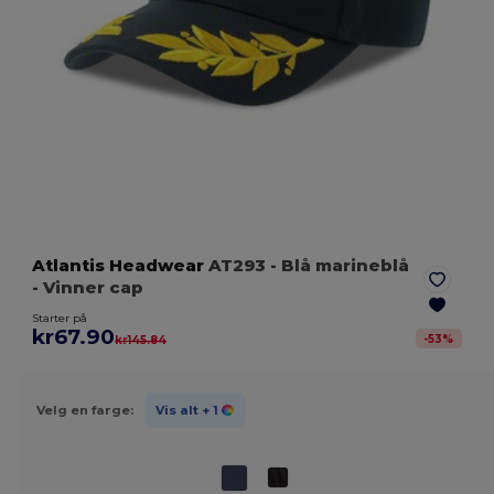
Atlantis Headwear
AT293
- Blå marineblå
- Vinner cap
Starter på
kr67.90
-
53
%
kr145.84
Velg en farge:
Vis alt
+ 1