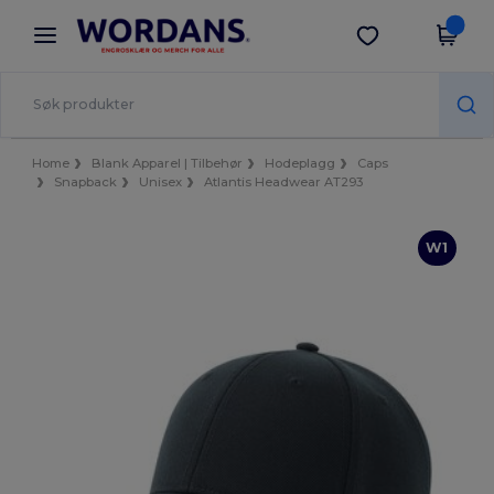
×
Wordans-app
Last ned app
Bedre priser i appen!
Home
Blank Apparel | Tilbehør
Hodeplagg
Caps
Snapback
Unisex
Atlantis Headwear AT293
W1