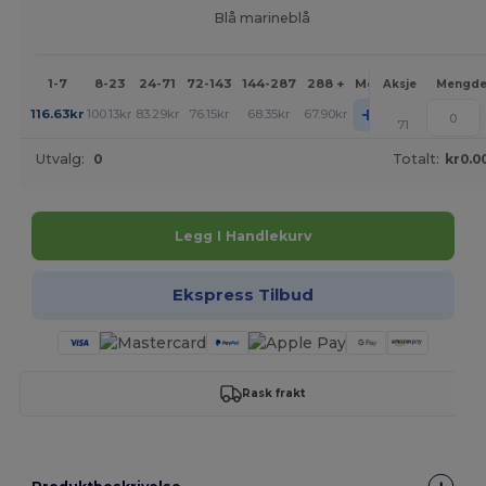
Blå marineblå
1-7
8-23
24-71
72-143
144-287
288 +
Mer
Aksje
Mengd
+
116.63
kr
100.13
kr
83.29
kr
76.15
kr
68.35
kr
67.90
kr
71
Utvalg:
0
Totalt:
kr0.0
Legg I Handlekurv
Ekspress Tilbud
Rask frakt