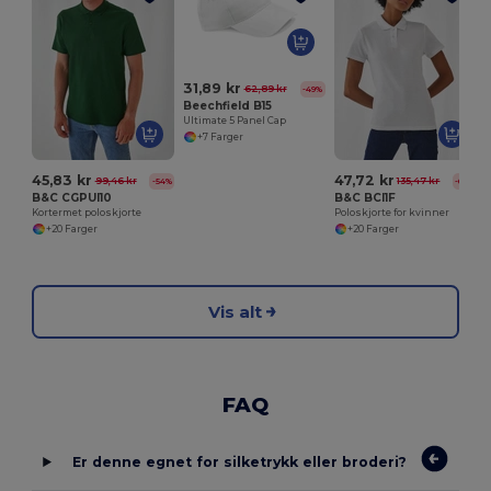
S
31,89 kr
62,89 kr
-49%
Beechfield B15
Ultimate 5 Panel Cap
+7 Farger
45,83 kr
47,72 kr
99,46 kr
135,47 kr
-54%
-65%
B&C CGPUI10
B&C BCI1F
Kortermet poloskjorte
Poloskjorte for kvinner
+20 Farger
+20 Farger
Vis alt
FAQ
Er denne egnet for silketrykk eller broderi?