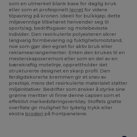
som en utmerket blank base for daglig bruk
eller som et profesjonelt
lerret
for videre
tilpasning på kronen. Ideell for bulkkjøp, dette
miljøvennlige tilbehøret henvender seg til
sportslag, bedriftsgaver og motebevisste
individer. Den resirkulerte polyesteren sikrer
langvarig formbevaring og fuktighetsmotstand,
noe som gjør den egnet for aktiv bruk eller
reklamearrangementer. Enten den brukes til en
mesterskapsseremoni eller som en del av en
bærekraftig motelinje, opprettholder det
strukturerte designet en skarp profil. Den
ferdigdekorerte bremmen gir et snev av
prestisje, mens det resirkulerte materialet støtter
miljøinitiativer. Bedrifter som ønsker å styrke sine
grønne meritter vil finne denne capsen som et
effektivt markedsføringsverktøy. Stoffets glatte
overflate gir mulighet for tydelig trykk eller
ekstra
broderi
på frontpanelene.