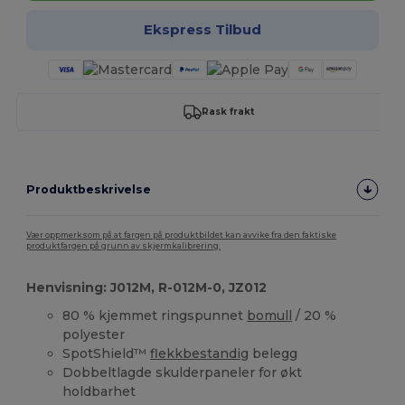
Ekspress Tilbud
Rask frakt
Produktbeskrivelse
Vær oppmerksom på at fargen på produktbildet kan avvike fra den faktiske
produktfargen på grunn av skjermkalibrering.
Henvisning: J012M, R-012M-0, JZ012
80 % kjemmet ringspunnet
bomull
/ 20 %
polyester
SpotShield™
flekkbestandig
belegg
Dobbeltlagde skulderpaneler for økt
holdbarhet