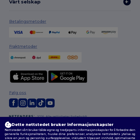
Vårt selskap
Betalingsmetoder
Fraktmetoder
Følg oss
2026. Alle rettigheter forbeholdt
Generelle Vilkår
|
personvernerklæring
|
Retningslinjer for
Dette nettstedet bruker informasjonskapsler
informasjonskapsler
|
Nettstedsoversikt
Nettstedet vårt bruker både egne og tredjeparts informasjonskapsler for å forbedre den
generelle funksjonaliteten, huske dine preferanser, analysere nettstedets ytelse og
sikre en jevn og personlig surfeopplevelse, inkludert tilpasset innhold, optimaliserte