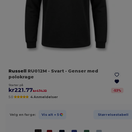
Russell
RU012M
- Svart
- Genser med
polokrage
Starter på
kr221.77
-
53
%
kr474.10
5.0
4 Anmeldelser
Velg en farge:
Vis alt
+ 5
Størrelsestabell