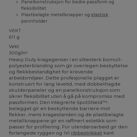
Panelkonstruksjon for bedre passform og
fleksibilitet
Plastbelagte metallknapper og
elastisk
pennholder
VEKT
611 g.
Vekt
300g/m²
Heavy Duty kragegenser i en slitesterk bomull-
polyesterblanding som gir overlegen beskyttelse
og flekkbestandighet for krevende
arbeidsmiljøer. Dette profesjonelle plagget er
konstruert for lang levetid, med dobbeltlagde
skulderpaneler og en panelkonstruksjon som
sikrer fleksibilitet uten å gå på kompromiss med
passformen. Den integrerte SpotShield™-
belegget gir en beskyttende barriere mot
flekker, mens kragestanden og de plastbelagte
metallknappene gir en raffinert estetikk som
passer for profilering. For utendørsarbeid gir den
forlengede ryggen og 1x1
ribbestrikket
kant