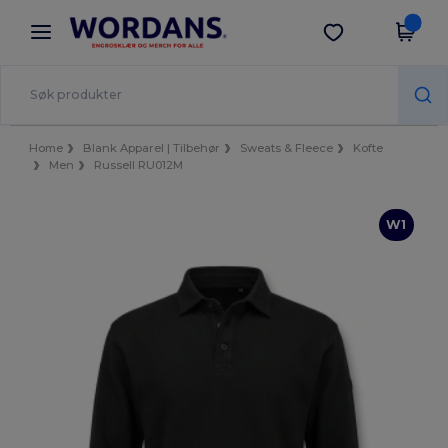
×
Wordans-app
Last ned app
Bedre priser i appen!
Home
Blank Apparel | Tilbehør
Sweats & Fleece
Kofte
Men
Russell RU012M
W1