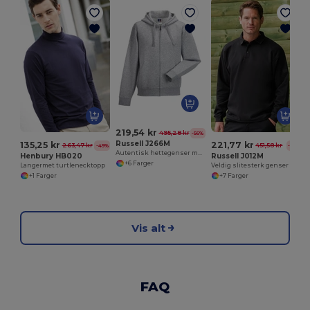
219,54 kr
495,28 kr
-56%
Russell J266M
135,25 kr
221,77 kr
263,47 kr
451,58 kr
-49%
-51%
Autentisk hettegenser med glidelås
Henbury HB020
Russell J012M
+6 Farger
Langermet turtlenecktopp
Veldig slitesterk genser med polokrage
+1 Farger
+7 Farger
Vis alt
FAQ