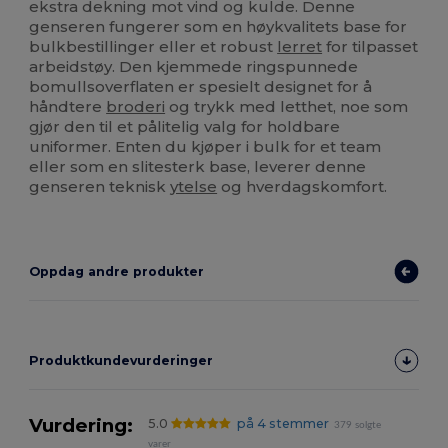
ekstra dekning mot vind og kulde. Denne
genseren fungerer som en høykvalitets base for
bulkbestillinger eller et robust
lerret
for tilpasset
arbeidstøy. Den kjemmede ringspunnede
bomullsoverflaten er spesielt designet for å
håndtere
broderi
og trykk med letthet, noe som
gjør den til et pålitelig valg for holdbare
uniformer. Enten du kjøper i bulk for et team
eller som en slitesterk base, leverer denne
genseren teknisk
ytelse
og hverdagskomfort.
Oppdag andre produkter
Produktkundevurderinger
Vurdering:
5.0
på 4 stemmer
379 solgte
varer