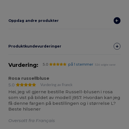
Oppdag andre produkter
Produktkundevurderinger
Vurdering:
5.0
på 1 stemmer
526 solgte varer
Rosa russellbluse
5.0
Vurdering av Franck
Hei, jeg vil gjerne bestille Russell-blusen i rosa
som vist på bildet av modell j957. Hvordan kan jeg
få denne fargen på bestillingen og i størrelse L?
Beste hilsener
Oversatt fra Français