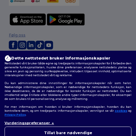
Følg oss
Dette nettstedet bruker informasjonskapsler
2026. Alle rettigheter forbeholdt
Nettstedet vårt bruker både egne og tredjeparts informasjonskapsler for å forbedre den
Generelle Vilkår
|
personvernerklæring
|
Retningslinjer for
generelle funksjonaliteten, huske dine preferanser, analysere nettstedets ytelse og
informasjonskapsler
|
Nettstedsoversikt
sikre en jevn og personlig surfeopplevelse, inkludert tilpasset innhold, optimaliserte
interaksjoner med nettstedet vårt og reklame.
Du kan administrere dine innstillinger for informasjonskapsler når som helst.
Nødvendige informasjonskapsler, som er nødvendige for nettstedets funksjon, kan
ikke deaktiveres, da de er nødvendige for korrekt funksjon av nettstedet. Du kan
imidlertid velge å tillate eller blokkere andre typer informasjonskapsler, for eksempel
de som brukes til personalisering, analyse og målretting.
For mer informasjon om hvordan vi bruker informasjonskapsler, hvordan du kan
kontrollere dem, og om tredjeparts informasjonskapsler, vennligst se vår
cookies
og
Privacy Policy
.
Vurderingspreferanser
👋
Hei
Hvis du har spørsmål eller
Tillat bare nødvendige
bekymringer, kan du kontakte