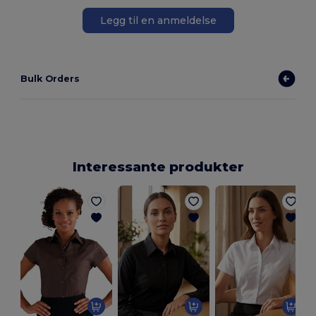
Legg til en anmeldelse
Bulk Orders
Interessante produkter
L