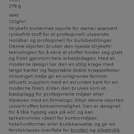
278 g.
Vekt
120g/m²
Strykefri kortermet skjorte for dame i avansert
rynkefritt stoff for et profesjonelt utseende.
Holdbar og profesjonell for bulkbestillinger.
Denne skjorten bruker den nyeste strykefri-
teknologien for å sikre at stoffet holder seg glatt
og friskt gjennom hele arbeidsdagen. Med et
moderne design har den en stilig krage med
lange kanter og fasjonable doble knappefester.
Innsvinget midje gir en smigrende feminin
silhuett, supplert med en avrundet kant for en
moderne finish. Enten den brukes som et
basisplagg for profesjonelle miljøer eller
tilpasses med en firmalogo, tilbyr denne skjorten
uovertruffen bekvemmelighet. Den er designet
for å tåle hyppig vask på 40C og kan
tørketromles. Ideell for kontormiljøer,
hotelluniformer eller butikkansatte, og gir en
førsteklasses overflate for
broderi
og
silketrykk
.