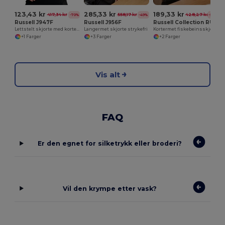
123,43 kr
285,33 kr
189,33 kr
417,34 kr
558,17 kr
428,27 kr
-70%
-49%
-56%
Russell J947F
Russell J956F
Russell Collection RU963F
Lettstelt skjorte med korte ermer
Langermet skjorte strykefri
Kortermet fiskebeinsskjorte
+1 Farger
+3 Farger
+2 Farger
Vis alt
FAQ
Er den egnet for silketrykk eller broderi?
Vil den krympe etter vask?