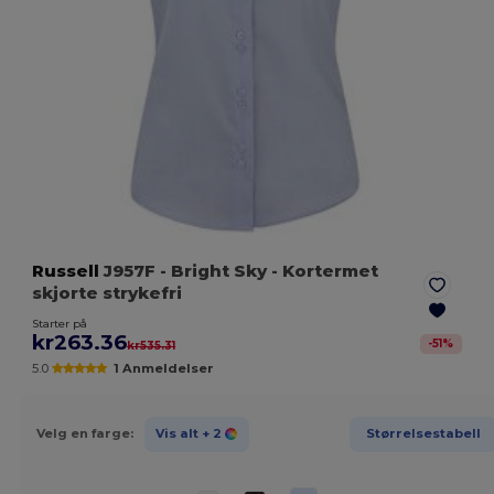
Russell
J957F
- Bright Sky
- Kortermet
skjorte strykefri
Starter på
kr263.36
-
51
%
kr535.31
5.0
1 Anmeldelser
Velg en farge:
Vis alt
+ 2
Størrelsestabell