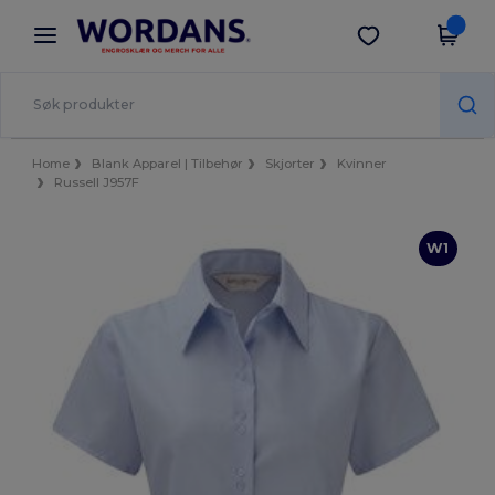
×
Wordans-app
Last ned app
Bedre priser i appen!
Home
Blank Apparel | Tilbehør
Skjorter
Kvinner
Russell J957F
W1