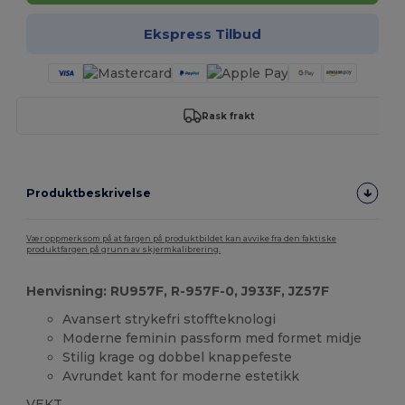
Ekspress Tilbud
Rask frakt
Produktbeskrivelse
Vær oppmerksom på at fargen på produktbildet kan avvike fra den faktiske
produktfargen på grunn av skjermkalibrering.
Henvisning: RU957F, R-957F-0, J933F, JZ57F
Avansert strykefri stoffteknologi
Moderne feminin passform med formet midje
Stilig krage og dobbel knappefeste
Avrundet kant for moderne estetikk
VEKT