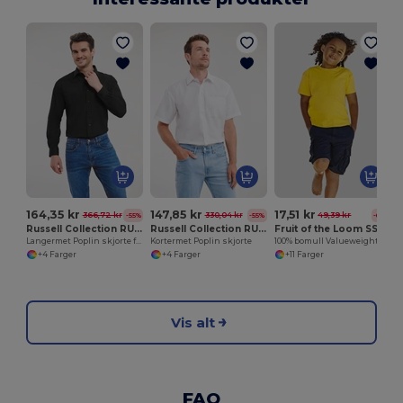
164,35 kr
147,85 kr
17,51 kr
366,72 kr
330,04 kr
49,39 kr
-55%
-55%
-65%
Russell Collection RU934M
Russell Collection RU935M
Fruit of the Loom SS031
Langermet Poplin skjorte for menn
Kortermet Poplin skjorte
100% bomull Valueweight T-skjorte for barn
+4 Farger
+4 Farger
+11 Farger
Vis alt
FAQ