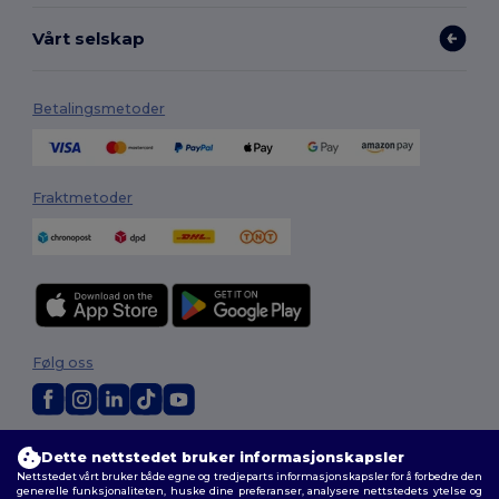
Vårt selskap
Betalingsmetoder
Fraktmetoder
Følg oss
2026. Alle rettigheter forbeholdt
Dette nettstedet bruker informasjonskapsler
Generelle Vilkår
|
personvernerklæring
|
Retningslinjer for
Nettstedet vårt bruker både egne og tredjeparts informasjonskapsler for å forbedre den
informasjonskapsler
|
Nettstedsoversikt
generelle funksjonaliteten, huske dine preferanser, analysere nettstedets ytelse og