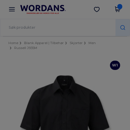
×
Wordans-app
Last ned app
Bedre priser i appen!
Home
Blank Apparel | Tilbehør
Skjorter
Men
Russell J935M
W1