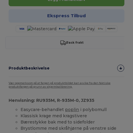
Ekspress Tilbud
Rask frakt
Produktbeskrivelse
Vær oppmerksom på at fargen på produktbildet kan avvike fra den faktiske
produktfargen på grunn av skjermkalibrering.
Henvisning: RU935M, R-935M-0, JZ935
Easycare-behandlet
poplin
i polybomull
Klassisk krage med kragstivere
Bærestykke bak med to sidefolder
Brystlomme med skråhjørne på venstre side