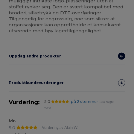
muliggjør intrikate logo-plasseringer uten at
stoffet rynker seg. Den er svært kompatibel med
broderi,
silketrykk
og DTF-overføringer.
Tilgjengelig for engrossalg, noe som sikrer at
organisasjoner kan opprettholde et konsekvent
utseende med høy lagertilgjengelighet.
Oppdag andre produkter
Produktkundevurderinger
Vurdering:
5.0
på 2 stemmer
886 solgte
varer
Mr.
5.0
Vurdering av Alain W.