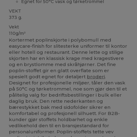
Egnet for 50°C vask og tørketrommel
VEKT
373 g.
Vekt
110g/m²
Kortermet poplinskjorte i polybomull med
easycare-finish for slitesterke uniformer til kontor
eller hotell og restaurant. Denne lette og stilige
skjorten har en klassisk krage med kragestivere
og en brystlomme med skråhjørner. Det fine
poplin-stoffet gir en glatt overflate som er
spesielt godt egnet for detaljert
broderi
.
Designet for profesjonelle miljøer, tåler den vask
på 50°C og tørketrommel, noe som gjør den til et
pålitelig valg for bedriftsbestillinger i bulk eller
daglig bruk. Den rette nederkanten og
bærestykket bak med sidofolder sikrer en
komfortabel og profesjonell silhuett. For B2B-
kunder gjør stoffets holdbarhet og enkle
vedlikehold den til en bransjestandard for
personaluniformer. Poplin-stoffets tette vev