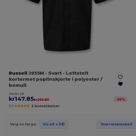
Russell
J935M
- Svart
- Lettstelt
kortermet poplinskjorte i polyester /
bomull
Starter på
kr147.85
-
50
%
kr293.80
5.0
2 Anmeldelser
Velg en farge:
Vis alt
+ 3
Størrelsestabell