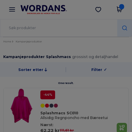
×
Wordans-app
Last ned app
Bedre priser i appen!
Home
Kampanjeprodukter
Kampanjeprodukter Splashmacs
grossist og detaljhandel
Sorter etter
Filter
✓
One result.
-44%
Splashmacs SC010
Allsidig Regnponcho med Bæreetui
Nærst:
62,22 kr
111,61 kr