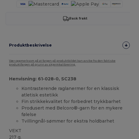
Rask frakt
Produktbeskrivelse
Vær oppmerksom på at fargen på produktbildet kan avvike fra den faktiske
produktfargen på grunn av skjermkalibrering.
Henvisning: 61-028-0, SC238
Kontrasterende raglanermer for en klassisk
atletisk estetikk
Fin strikkekvalitet for forbedret trykkbarhet
Produsert med Belcoro®-garn for en mykere
følelse
Tvillingnål-sømmer for ekstra holdbarhet
VEKT
217 g.