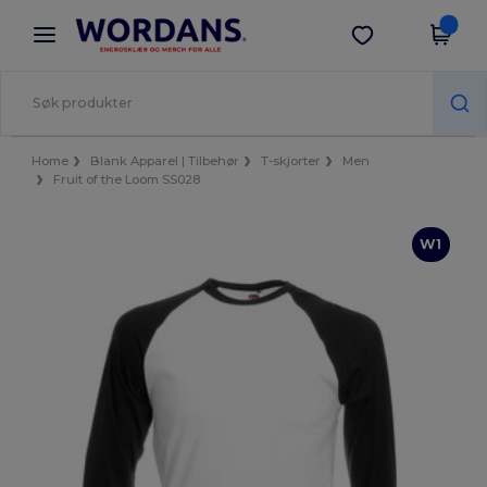
×
Wordans-app
Last ned app
Bedre priser i appen!
Home
Blank Apparel | Tilbehør
T-skjorter
Men
Fruit of the Loom SS028
W1