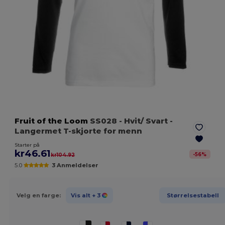
Fruit of the Loom
SS028
- Hvit/ Svart
-
Langermet T-skjorte for menn
Starter på
kr46.61
-
56
%
kr104.92
5.0
3 Anmeldelser
Velg en farge:
Vis alt
+ 3
Størrelsestabell