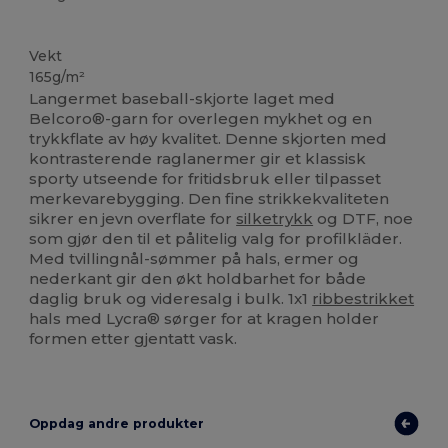
Tilpasset
Vekt
165g/m²
Langermet baseball-skjorte laget med
Belcoro®-garn for overlegen mykhet og en
trykkflate av høy kvalitet. Denne skjorten med
kontrasterende raglanermer gir et klassisk
sporty utseende for fritidsbruk eller tilpasset
merkevarebygging. Den fine strikkekvaliteten
sikrer en jevn overflate for
silketrykk
og DTF, noe
som gjør den til et pålitelig valg for profilkläder.
Med tvillingnål-sømmer på hals, ermer og
nederkant gir den økt holdbarhet for både
daglig bruk og videresalg i bulk. 1x1
ribbestrikket
hals med Lycra® sørger for at kragen holder
formen etter gjentatt vask.
Oppdag andre produkter