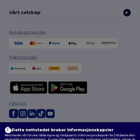
Vårt selskap
Betalingsmetoder
Fraktmetoder
Følg oss
2026. Alle rettigheter forbeholdt
Dette nettstedet bruker informasjonskapsler
Generelle Vilkår
|
personvernerklæring
|
Retningslinjer for
Nettstedet vårt bruker både egne og tredjeparts informasjonskapsler for å forbedre den
informasjonskapsler
|
Nettstedsoversikt
generelle funksjonaliteten, huske dine preferanser, analysere nettstedets ytelse og