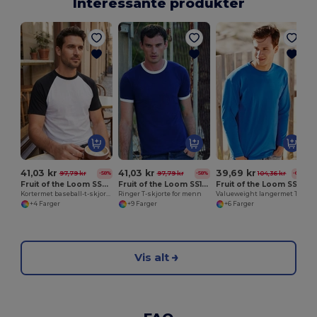
Interessante produkter
41,03 kr
41,03 kr
39,69 kr
97,79 kr
97,79 kr
104,36 kr
-58%
-58%
-62%
Fruit of the Loom SS026
Fruit of the Loom SS168
Fruit of the Loom SS032
Kortermet baseball-t-skjorte
Ringer T-skjorte for menn
Valueweight langermet T-skjorte for menn
+4 Farger
+9 Farger
+6 Farger
Vis alt