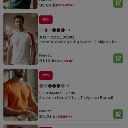
95,67 kr
198,92 kr
-52%
+11
JUST COOL JC003
Komfortabel og Stilig Sports-T-skjorte for Menn
Nærst:
61,10 kr
126,89 kr
-52%
+6
STEDMAN ST2300
Stedman Herre V-hals T-skjorte i Bomull
Nærst:
34,01 kr
70,80 kr