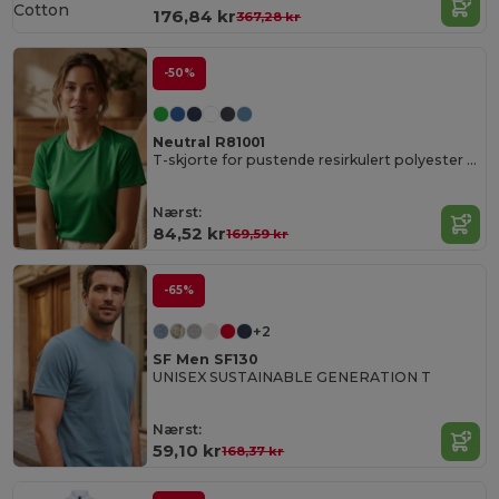
Cotton
176,84 kr
367,28 kr
-50%
Neutral R81001
T-skjorte for pustende resirkulert polyester for kvinner
Nærst:
84,52 kr
169,59 kr
-65%
+2
SF Men SF130
UNISEX SUSTAINABLE GENERATION T
Nærst:
59,10 kr
168,37 kr