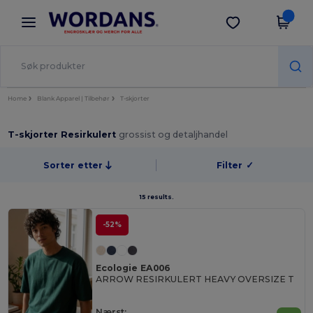
×
Wordans-app
Last ned app
Bedre priser i appen!
Home
Blank Apparel | Tilbehør
T-skjorter
T-skjorter Resirkulert
grossist og detaljhandel
Sorter etter
Filter
✓
15 results.
-52%
Ecologie EA006
ARROW RESIRKULERT HEAVY OVERSIZE T
Nærst: