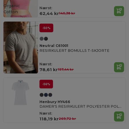
Organic
Nærst:
Cotton
62,44 kr
140,38 kr
-50%
Neutral C61001
RESIRKULERT BOMULLS T-SKJORTE
Nærst:
78,61 kr
157,44 kr
-56%
Henbury HY466
DAMER'S RESIRKULERT POLYESTER POLOSKJORTE
Nærst:
118,19 kr
269,72 kr