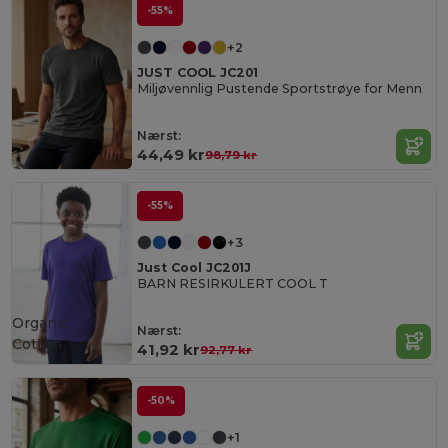
-55%
+2
JUST COOL JC201
Miljøvennlig Pustende Sportstrøye for Menn
Nærst:
44,49 kr
98,79 kr
-55%
+3
Just Cool JC201J
BARN RESIRKULERT COOL T
Organic
Nærst:
Cotton
41,92 kr
92,77 kr
-50%
+1