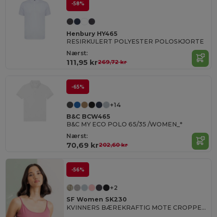
-58%
Henbury HY465
RESIRKULERT POLYESTER POLOSKJORTE
Nærst:
111,95 kr
269,72 kr
-65%
+14
B&C BCW465
B&C MY ECO POLO 65/35 /WOMEN_°
Nærst:
70,69 kr
202,60 kr
-56%
+2
SF Women SK230
KVINNERS BÆREKRAFTIG MOTE CROPPED TOPP