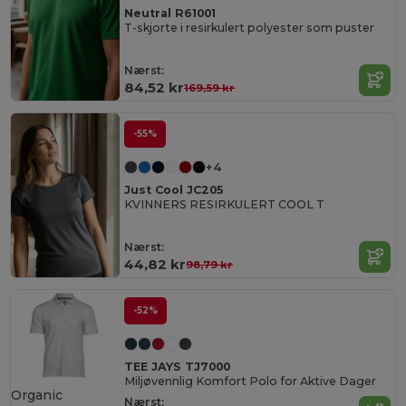
Neutral R61001
T-skjorte i resirkulert polyester som puster
Nærst:
84,52 kr
169,59 kr
-55%
+4
Just Cool JC205
KVINNERS RESIRKULERT COOL T
Nærst:
44,82 kr
98,79 kr
-52%
TEE JAYS TJ7000
Miljøvennlig Komfort Polo for Aktive Dager
Organic
Nærst: