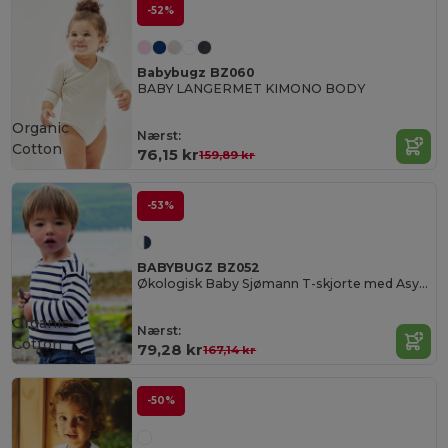
-52%
Babybugz BZ060
BABY LANGERMET KIMONO BODY
Organic
Nærst:
Cotton
76,15 kr
159,89 kr
-53%
BABYBUGZ BZ052
Økologisk Baby Sjømann T-skjorte med Asymmetrisk Snitt
Organic
Nærst:
Cotton
79,28 kr
167,14 kr
-50%