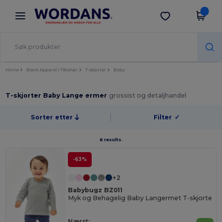
×
Wordans-app
Last ned app
Bedre priser i appen!
Home
Blank Apparel | Tilbehør
T-skjorter
Baby
T-skjorter Baby Lange ermer
grossist og detaljhandel
Sorter etter
Filter
✓
6 results.
-63%
+2
Babybugz BZ011
Myk og Behagelig Baby Langermet T-skjorte
Nærst: