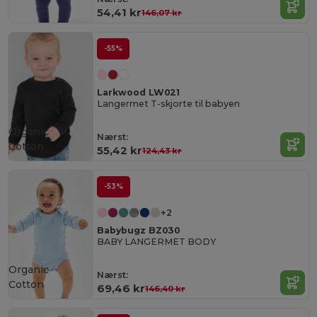
54,41 kr
146,07 kr
-55%
Larkwood LW021
Langermet T-skjorte til babyen
Organic
Nærst:
Cotton
55,42 kr
124,43 kr
-53%
+2
Babybugz BZ030
BABY LANGERMET BODY
Organic
Nærst:
Cotton
69,46 kr
146,40 kr