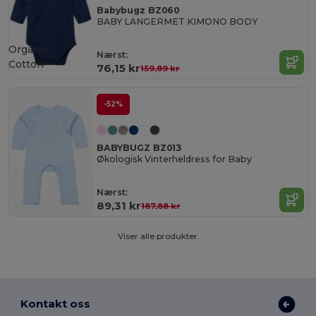
Babybugz BZ060
BABY LANGERMET KIMONO BODY
Organic
Nærst:
Cotton
76,15 kr
159,89 kr
-52%
BABYBUGZ BZ013
Økologisk Vinterheldress for Baby
Nærst:
89,31 kr
187,88 kr
Viser alle produkter.
Kontakt oss