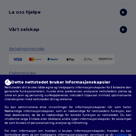
La oss hjelpe
Vårt selskap
Betalingsmetoder
Fraktmetoder
Dette nettstedet bruker informasjonskapsler
Nettstedet vårt bruker både egne og tredjeparts informasjonskapsler for å forbedre den
generelle funksjonaliteten, huske dine preferanser, analysere nettstedets ytelse og
sikre en jevn og personlig surfeopplevelse, inkludert tilpasset innhold, optimaliserte
interaksjoner med nettstedet vårt og reklame.
Du kan administrere dine innstillinger for informasjonskapsler når som helst.
Nødvendige informasjonskapsler, som er nødvendige for nettstedets funksjon, kan
ikke deaktiveres, da de er nødvendige for korrekt funksjon av nettstedet. Du kan
Følg oss
imidlertid velge å tillate eller blokkere andre typer informasjonskapsler, for eksempel
de som brukes til personalisering, analyse og målretting.
For mer informasjon om hvordan vi bruker informasjonskapsler, hvordan du kan
kontrollere dem, og om tredjeparts informasjonskapsler, vennligst se vår
cookies
og