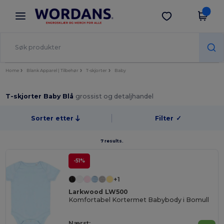
×
Wordans-app
Last ned app
Bedre priser i appen!
Home
Blank Apparel | Tilbehør
T-skjorter
Baby
T-skjorter Baby Blå
grossist og detaljhandel
Sorter etter
Filter
✓
7 results.
-51%
+1
Larkwood LW500
Komfortabel Kortermet Babybody i Bomull
Nærst: