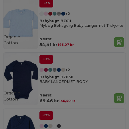
-63%
+2
Babybugz BZ011
Myk og Behagelig Baby Langermet T-skjorte
Organic
Nærst:
Cotton
54,41 kr
146,07 kr
-53%
+2
Babybugz BZ030
BABY LANGERMET BODY
Organic
Nærst:
Cotton
69,46 kr
146,40 kr
-52%