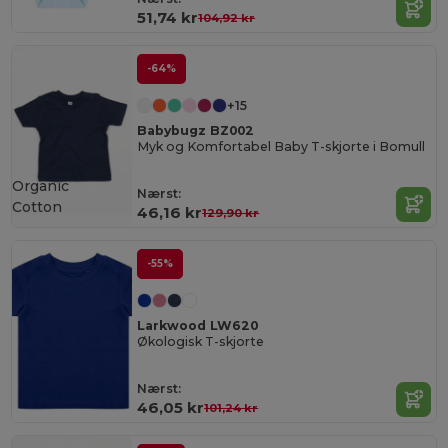
51,74 kr
104,92 kr
-64%
+15
Babybugz BZ002
Myk og Komfortabel Baby T-skjorte i Bomull
Organic
Nærst:
Cotton
46,16 kr
129,90 kr
-55%
Larkwood LW620
Økologisk T-skjorte
Nærst:
46,05 kr
101,24 kr