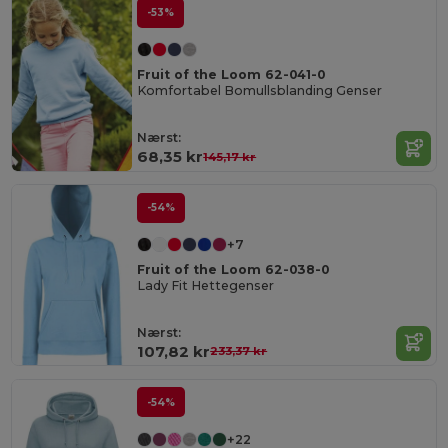
-53%
Fruit of the Loom 62-041-0
Komfortabel Bomullsblanding Genser
Nærst:
68,35 kr
145,17 kr
-54%
+7
Fruit of the Loom 62-038-0
Lady Fit Hettegenser
Nærst:
107,82 kr
233,37 kr
-54%
+22