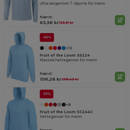
Ultra langermet T-skjorte for menn
Nærst:
63,56 kr
153,31 kr
-60%
+13
Fruit of the Loom SS224
Klassisk hettegenser for menn
Nærst:
106,26 kr
268,49 kr
-53%
+8
Fruit of the Loom SC244C
Hettegenser for menn