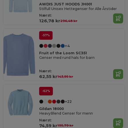
AWDIS JUST HOODS JH001
Stilfull Unisex Hettegenser for Alle Årstider
Nærst:
126,78 kr
296,48 kr
-57%
+4
Fruit of the Loom SC351
Genser med rund hals for barn
Nærst:
62,55 kr
143,95 kr
-62%
+22
Gildan 18000
HeavyBlend Genser for menn
Nærst:
74,59 kr
195,79 kr