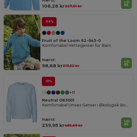
Nærst:
106,26 kr
227,01 kr
-54%
Fruit of the Loom 62-043-0
Komfortabel Hettegenser for Barn
Organic
Nærst:
Cotton
98,68 kr
213,52 kr
-51%
+11
Neutral O63001
Komfortabel Unisex Genser i Økologisk Bomull
Nærst:
239,95 kr
485,69 kr