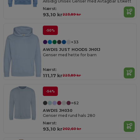
Allsidig Unisex Genser med Avtagbar Etikett
Nærst:
93,10 kr
223,89 kr
-50%
+33
AWDIS JUST HOODS JH01J
Genser med hette for barn
Nærst:
111,17 kr
223,89 kr
-54%
+62
AWDIS JH030
Genser med rund hals 280
Nærst:
93,10 kr
202,60 kr