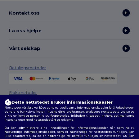
Kontakt oss
La oss hjelpe
Vårt selskap
Betalingsmetoder
Fraktmetoder
Dette nettstedet bruker informasjonskapsler
Nettstedet vårt bruker både egne og tredjeparts informasjonskapsler for å forbedre den
generelle funksjonaliteten, huske dine preferanser, analysere nettstedets ytelse og
sikre en jevn og personlig surfeopplevelse, inkludert tilpasset innhold, optimaliserte
interaksjoner med nettstedet vårt og reklame.
Du kan administrere dine innstillinger for informasjonskapsler når som helst.
Nødvendige informasjonskapsler, som er nødvendige for nettstedets funksjon, kan
ikke deaktiveres, da de er nødvendige for korrekt funksjon av nettstedet. Du kan
Følg oss