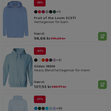
-58%
+11
Fruit of the Loom SC371
Hettegenser for barn
Nærst:
98,68 kr
234,26 kr
-62%
+31
Gildan 18500
Heavy Blend hettegenser for menn
Nærst:
107,93 kr
283,77 kr
-57%
+95