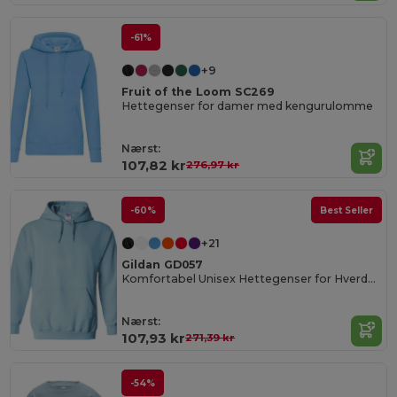
-61%
+9
Fruit of the Loom SC269
Hettegenser for damer med kengurulomme
Nærst:
107,82 kr
276,97 kr
-60%
Best Seller
+21
Gildan GD057
Komfortabel Unisex Hettegenser for Hverdagsbruk
Nærst:
107,93 kr
271,39 kr
-54%