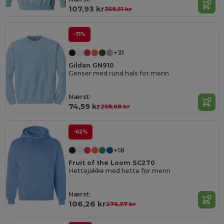
107,93 kr
368,51 kr
-71%
+31
Gildan GN910
Genser med rund hals for menn
Nærst:
74,59 kr
258,68 kr
-62%
+18
Fruit of the Loom SC270
Hettejakke med hette for menn
Nærst:
106,26 kr
276,97 kr