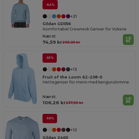
-64%
+21
Gildan GD056
Komfortabel Crewneck Genser for Voksne
Nærst:
74,59 kr
205,05 kr
-55%
+13
Fruit of the Loom 62-208-0
Hettegenser for menn med kengurulomme
Nærst:
106,26 kr
237,50 kr
-59%
+12
Gildan 2400