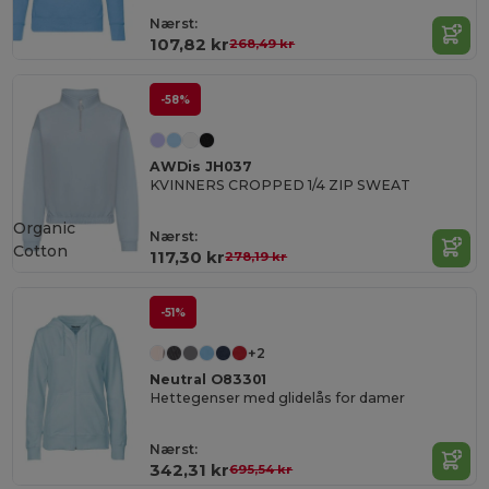
Nærst:
107,82 kr
268,49 kr
-58%
AWDis JH037
KVINNERS CROPPED 1/4 ZIP SWEAT
Organic
Nærst:
Cotton
117,30 kr
278,19 kr
-51%
+2
Neutral O83301
Hettegenser med glidelås for damer
Nærst:
342,31 kr
695,54 kr