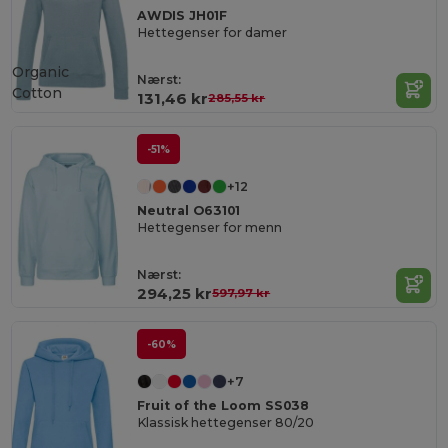
AWDIS JH01F
Hettegenser for damer
Organic
Nærst:
Cotton
131,46 kr
285,55 kr
-51%
+12
Neutral O63101
Hettegenser for menn
Nærst:
294,25 kr
597,97 kr
-60%
+7
Fruit of the Loom SS038
Klassisk hettegenser 80/20