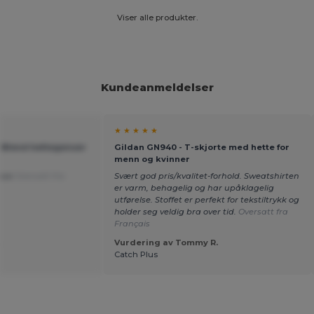
Viser alle produkter.
Kundeanmeldelser
★ ★ ★ ★ ★
y Blend hettegenser
Gildan GN940 - T-skjorte med hette for
menn og kvinner
asse
Oversatt fra
Svært god pris/kvalitet-forhold. Sweatshirten
er varm, behagelig og har upåklagelig
utførelse. Stoffet er perfekt for tekstiltrykk og
holder seg veldig bra over tid.
Oversatt fra
Français
.
Vurdering av Tommy R.
Catch Plus