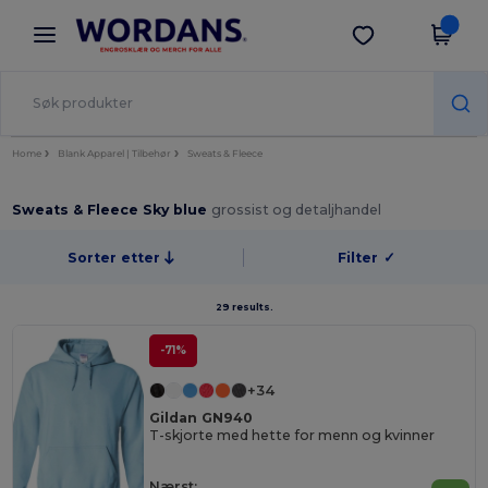
×
Wordans-app
Last ned app
Bedre priser i appen!
Home
Blank Apparel | Tilbehør
Sweats & Fleece
Sweats & Fleece Sky blue
grossist og detaljhandel
Sorter etter
Filter
✓
29 results.
-71%
+34
Gildan GN940
T-skjorte med hette for menn og kvinner
Nærst: