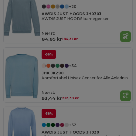
+20
AWDIS JUST HOODS JH030J
AWDIS JUST HOODS barnegenser
Nærst:
84,85 kr
184,31 kr
-56%
+34
JHK JK290
Komfortabel Unisex Genser for Alle Anledninger
Nærst:
93,44 kr
212,30 kr
-58%
+32
AWDIS JUST HOODS JH030