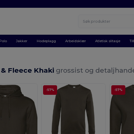
Polo
Jakker
Hodeplagg
Arbeidsklær
Atletisk slitasje
Ti
 & Fleece Khaki
grossist og detaljhand
-57%
-57%