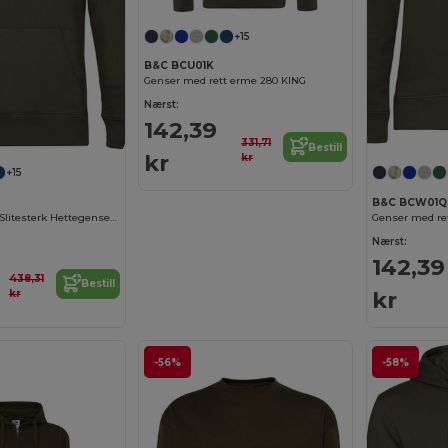
+15
B&C BCU01K
Genser med rett erme 280 KING
Nærst:
142,39
331,71
Bestill
kr
kr
+15
B&C BCW01Q
Komfortabel og Slitesterk Hettegenser fra B&C
Genser med re
Nærst:
142,39
438,31
Bestill
kr
kr
-56%
-58%