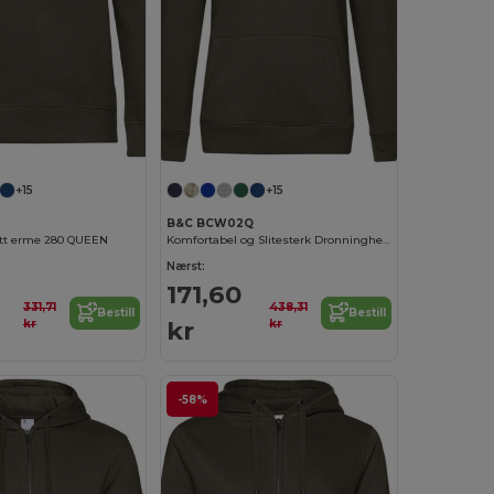
+15
+15
B&C BCW02Q
tt erme 280 QUEEN
Komfortabel og Slitesterk Dronninghettegenser
Nærst:
171,60
331,71
438,31
Bestill
Bestill
kr
kr
kr
-58%