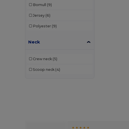
Bomull
(9)
Jersey
(6)
Polyester
(9)
Neck
Crew neck
(5)
Scoop neck
(4)
★ ★
★ ★ ★ ★ ★