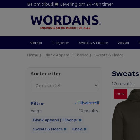
Be om tilbud
|
Levering om 24-48h timer
Merker
T-skjorter
Sweats & Fleece
Vesker
Home
Blank Apparel | Tilbehør
Sweats & Fleece
Sweats
Sorter etter
10 results.
-61%
Filtre
« Tilbakestill
Valgt
10 results.
Blank Apparel | Tilbehør
Sweats & Fleece
Khaki