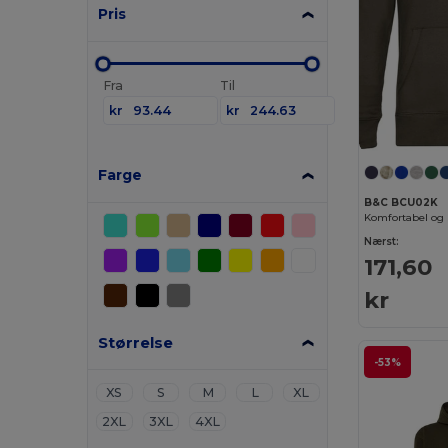
Pris
Fra
Til
kr
kr
Farge
B&C BCU02K
Nærst:
171,60
kr
Størrelse
-53%
XS
S
M
L
XL
2XL
3XL
4XL