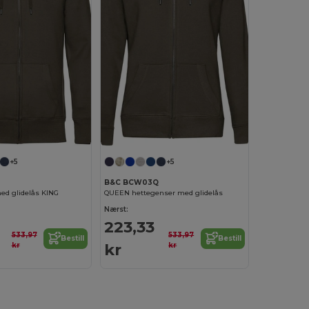
+5
+5
B&C BCW03Q
ed glidelås KING
QUEEN hettegenser med glidelås
Nærst:
223,33
533,97
533,97
Bestill
Bestill
kr
kr
kr