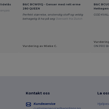
lidelås
B&C BCW01Q - Genser med rett erme
B&C BCU02
280 QUEEN
Hettegens
rançais
Perfekt størrelse, anstendig stoff og veldig
GOD KVAL
behagelig å ha på seg
Oversatt fra Dutch
Vurderin
Vurdering av Mieke C.
ON PRO B
Kontakt oss
La os
Kundeservice
Hjelpes
customerservice@wordans.no