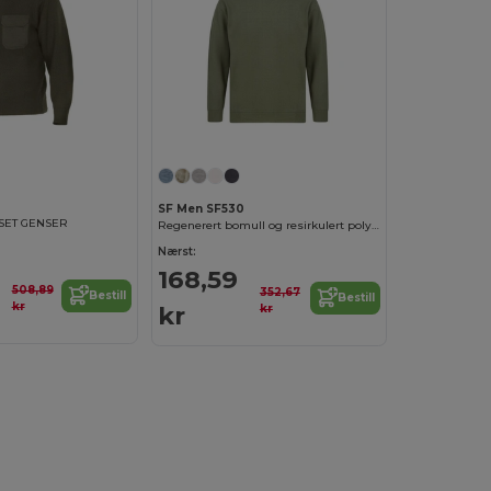
SF Men SF530
SET GENSER
Regenerert bomull og resirkulert polyester svette
Nærst:
168,59
508,89
352,67
Bestill
Bestill
kr
kr
kr