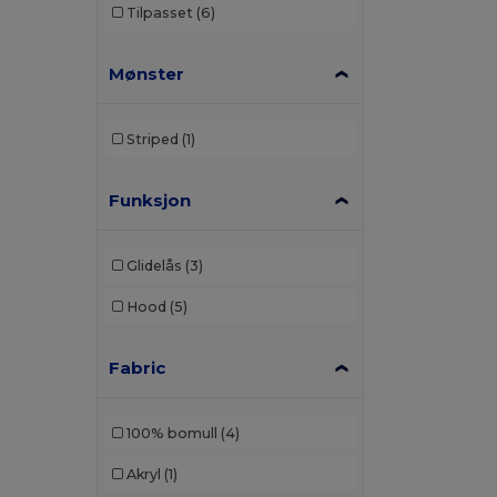
Tilpasset
(6)
Mønster
Striped
(1)
Funksjon
Glidelås
(3)
Hood
(5)
Fabric
100% bomull
(4)
Akryl
(1)