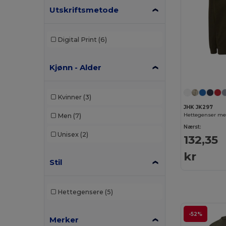
Utskriftsmetode
Digital Print
(6)
Kjønn - Alder
Kvinner
(3)
JHK JK297
Hettegenser med
Men
(7)
Nærst:
Unisex
(2)
132,35
kr
Stil
Hettegensere
(5)
-52%
Merker