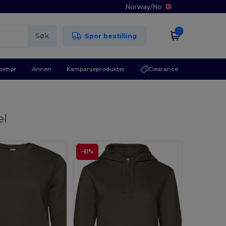
Norway
/
No
Søk
Spor bestilling
lbehør
Annen
Kampanjeprodukter
Clearance
el
-61%