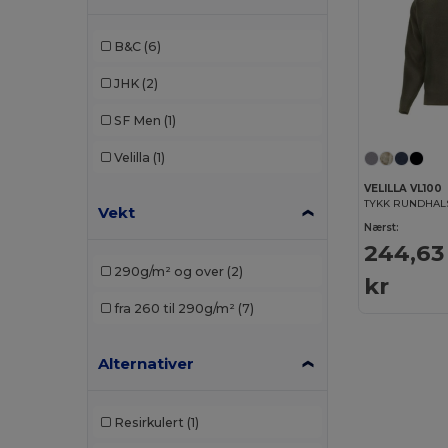
B&C
(6)
JHK
(2)
SF Men
(1)
Velilla
(1)
VELILLA VL100
TYKK RUNDHAL
Vekt
Nærst:
244,63
290g/m² og over
(2)
kr
fra 260 til 290g/m²
(7)
Alternativer
Resirkulert
(1)