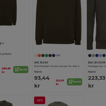
+1
 glidelås
+34
JHK JK290
B&C BCU03K
Komfortabel Unisex Genser for Alle Anledninger
Hettegenser m
280,65
Bestill
Nærst:
Nærst:
kr
93,44
223,33
212,30
Bestill
kr
kr
kr
-52%