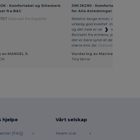
K - Komfortabel og Slitesterk
JHK JK290 - Komfortabel Unisex G
er fra B&C
for Alle Anledninger
ITET
Oversatt fra Español
Relativt lange ermer, men genseren 
virkelig god kvalitet, innsiden er vel
og det hele er veldig behagelig å ha 
Bortsett fra ermene, passer gensere
det er bare synd at det ikke er større
større enn 2xl.
Oversatt fra Français
g av MANUEL S.
Vurdering av Marine C.
OX
Tiny terror
s hjelpe
Vårt selskap
enter (FAQ)
Hvem vi er