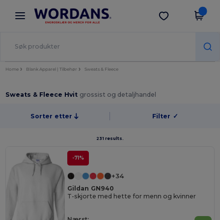
×
Wordans-app
Last ned app
Bedre priser i appen!
Home
Blank Apparel | Tilbehør
Sweats & Fleece
Sweats & Fleece Hvit
grossist og detaljhandel
Sorter etter
Filter
✓
231 results.
-71%
+34
Gildan GN940
T-skjorte med hette for menn og kvinner
Nærst: