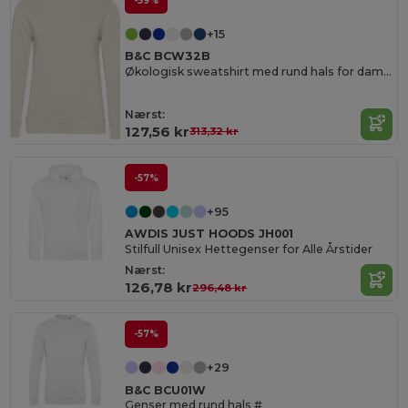
-59%
+15
B&C BCW32B
Økologisk sweatshirt med rund hals for damer
Nærst:
127,56 kr
313,32 kr
-57%
+95
AWDIS JUST HOODS JH001
Stilfull Unisex Hettegenser for Alle Årstider
Nærst:
126,78 kr
296,48 kr
-57%
+29
B&C BCU01W
Genser med rund hals #