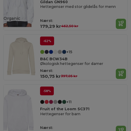
Gildan GN960
Hettegenser med stor glidelås for menn
Organic
Nærst:
Cotton
179,29 kr
462,50 kr
-62%
+15
B&C BCW34B
Økologisk hettegenser for damer
Nærst:
150,75 kr
397,05 kr
-58%
+11
Fruit of the Loom SC371
Hettegenser for barn
Nærst: