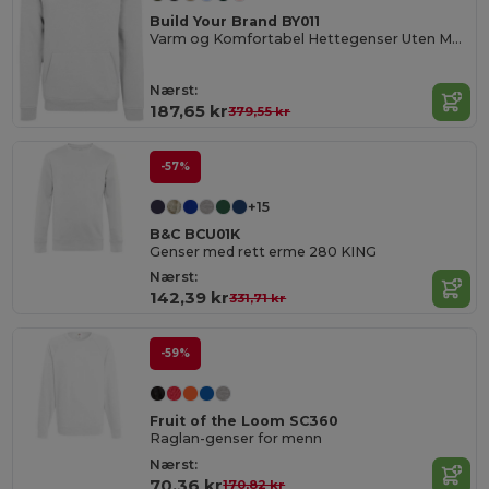
Build Your Brand BY011
Varm og Komfortabel Hettegenser Uten Merke
Nærst:
187,65 kr
379,55 kr
-57%
+15
B&C BCU01K
Genser med rett erme 280 KING
Nærst:
142,39 kr
331,71 kr
-59%
Fruit of the Loom SC360
Raglan-genser for menn
Nærst:
70,36 kr
170,82 kr