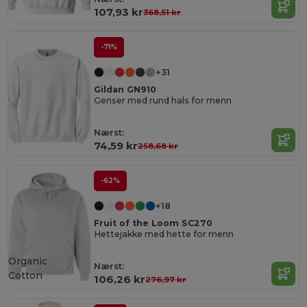
107,93 kr
368,51 kr
-71%
+31
Gildan GN910
Genser med rund hals for menn
Nærst:
74,59 kr
258,68 kr
-62%
+18
Fruit of the Loom SC270
Hettejakke med hette for menn
Organic
Nærst:
Cotton
106,26 kr
276,97 kr