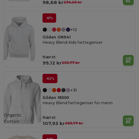
98,68 kr
234,26 kr
-61%
+12
Gildan GN941
Heavy Blend Kids hettegenser
Nærst:
99,12 kr
253,77 kr
-62%
+31
Gildan 18500
Heavy Blend hettegenser for menn
Organic
Nærst:
Cotton
107,93 kr
283,77 kr