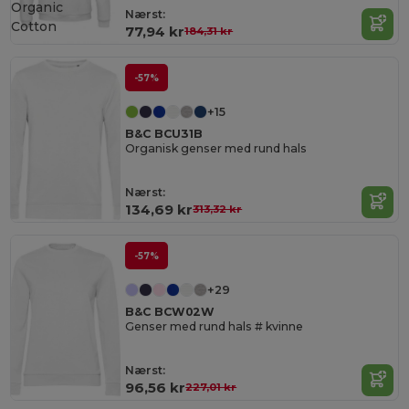
Organic
Nærst:
Cotton
77,94 kr
184,31 kr
-57%
+15
B&C BCU31B
Organisk genser med rund hals
Nærst:
134,69 kr
313,32 kr
-57%
+29
B&C BCW02W
Genser med rund hals # kvinne
Nærst:
96,56 kr
227,01 kr