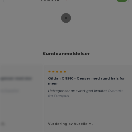
Kundeanmeldelser
★ ★ ★ ★ ★
egenser med stor
Gildan GN910 - Genser med rund hals for
menn
fra Español
Hettegenser av svært god kvalitet
Oversatt
fra Français
 A.
Vurdering av Aurélie M.