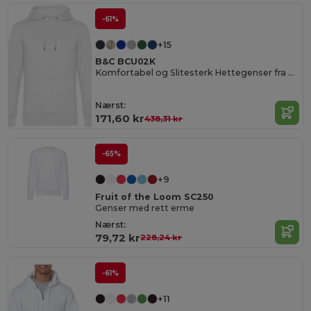
-61%
+15
B&C BCU02K
Komfortabel og Slitesterk Hettegenser fra B&C
Nærst:
171,60 kr
438,31 kr
-65%
+9
Fruit of the Loom SC250
Genser med rett erme
Nærst:
79,72 kr
228,24 kr
-61%
+11