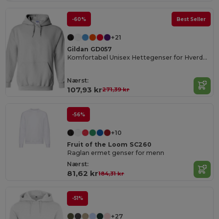
-60%
Best Seller
+21
Gildan GD057
Komfortabel Unisex Hettegenser for Hverdagsbruk
Nærst:
107,93 kr
271,39 kr
-56%
+10
Fruit of the Loom SC260
Raglan ermet genser for menn
Nærst:
81,62 kr
184,31 kr
-51%
+27