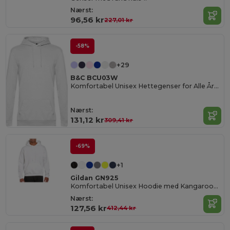
Nærst:
96,56 kr
227,01 kr
-58%
+29
B&C BCU03W
Komfortabel Unisex Hettegenser for Alle Årstider
Nærst:
131,12 kr
309,41 kr
-69%
+1
Gildan GN925
Komfortabel Unisex Hoodie med Kangaroomomme
Nærst:
127,56 kr
412,44 kr