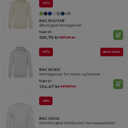
-62%
+15
B&C BCU33B
Økologisk hettegenser
Nærst:
150,75 kr
397,05 kr
-67%
Best Seller
B&C BCID3
Hettegenser for menn og kvinner
Nærst:
134,47 kr
407,53 kr
-58%
B&C ID202
Komfortabel Rettkuttet Herresweatshirt