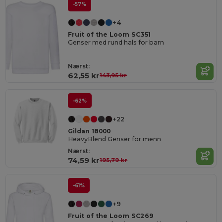
-57%
+4
Fruit of the Loom SC351
Genser med rund hals for barn
Nærst:
62,55 kr
143,95 kr
-62%
+22
Gildan 18000
HeavyBlend Genser for menn
Nærst:
74,59 kr
195,79 kr
-61%
+9
Fruit of the Loom SC269