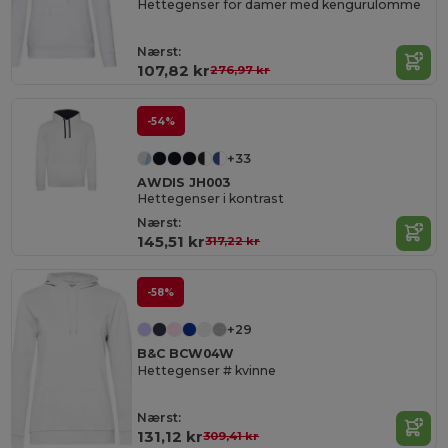
Hettegenser for damer med kengurulomme
Nærst:
107,82 kr
276,97 kr
-54%
+33
AWDIS JH003
Hettegenser i kontrast
Nærst:
145,51 kr
317,22 kr
-58%
+29
B&C BCW04W
Hettegenser # kvinne
Nærst:
131,12 kr
309,41 kr