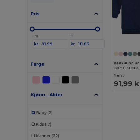
Pris
Fra
Til
kr
kr
Farge
BABYBUGZ BZ
BABY ESSENTIA
Nærst:
91,99 k
Kjønn - Alder
Baby
(2)
Kids
(17)
Kvinner
(22)