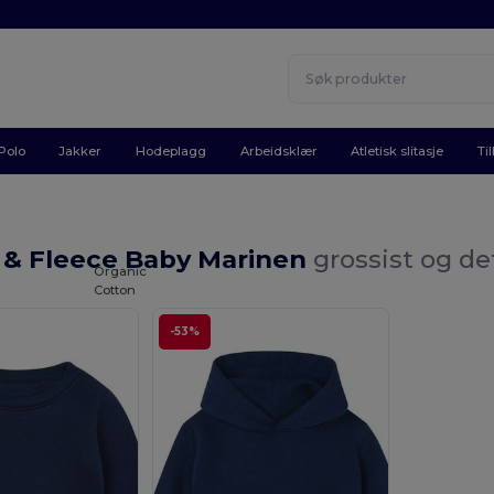
Polo
Jakker
Hodeplagg
Arbeidsklær
Atletisk slitasje
Ti
 & Fleece Baby Marinen
grossist og de
Organic
Cotton
-53%