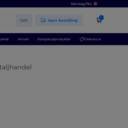
Norway
/
No
Søk
Spor bestilling
lbehør
Annen
Kampanjeprodukter
Clearance
taljhandel