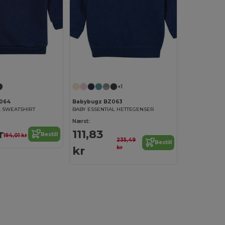
+1
064
Babybugz BZ063
L SWEATSHIRT
BABY ESSENTIAL HETTEGENSER
Nærst:
r
111,83
Bestill
194,01 kr
235,49
Bestill
kr
kr