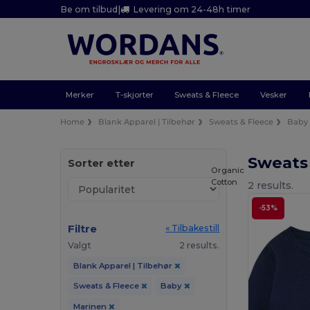
Be om tilbud
|
Levering om 24-48h timer
Merker
T-skjorter
Sweats & Fleece
Vesker
Home
Blank Apparel | Tilbehør
Sweats & Fleece
Baby
Sweats
Sorter etter
Organic
Cotton
2 results.
-53%
Filtre
« Tilbakestill
Valgt
2 results.
Blank Apparel | Tilbehør
Sweats & Fleece
Baby
Marinen