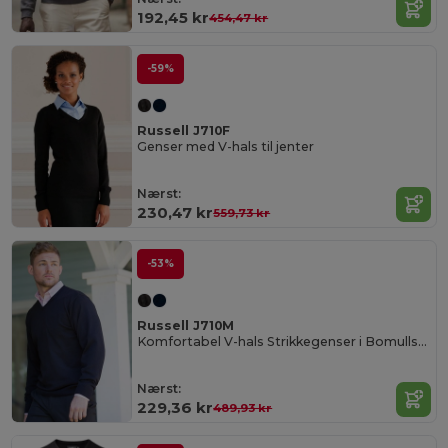
192,45 kr
454,47 kr
-59%
Russell J710F
Genser med V-hals til jenter
Nærst:
230,47 kr
559,73 kr
-53%
Russell J710M
Komfortabel V-hals Strikkegenser i Bomullsblanding
Nærst:
229,36 kr
489,93 kr