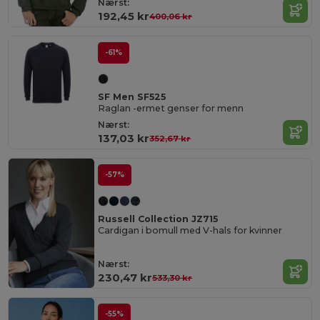
Nærst:
192,45 kr
400,06 kr
-61%
SF Men SF525
Raglan -ermet genser for menn
Nærst:
137,03 kr
352,67 kr
-57%
Russell Collection JZ715
Cardigan i bomull med V-hals for kvinner
Nærst:
230,47 kr
533,30 kr
-55%