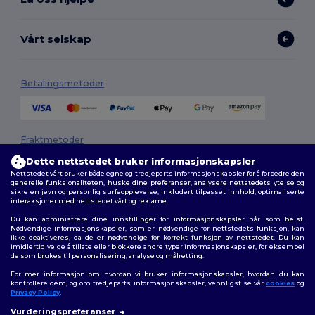
Vårt selskap
Betalingsmetoder
Fraktmetoder
Dette nettstedet bruker informasjonskapsler
Nettstedet vårt bruker både egne og tredjeparts informasjonskapsler for å forbedre den
generelle funksjonaliteten, huske dine preferanser, analysere nettstedets ytelse og
sikre en jevn og personlig surfeopplevelse, inkludert tilpasset innhold, optimaliserte
interaksjoner med nettstedet vårt og reklame.
Du kan administrere dine innstillinger for informasjonskapsler når som helst.
Nødvendige informasjonskapsler, som er nødvendige for nettstedets funksjon, kan
ikke deaktiveres, da de er nødvendige for korrekt funksjon av nettstedet. Du kan
Følg oss
imidlertid velge å tillate eller blokkere andre typer informasjonskapsler, for eksempel
de som brukes til personalisering, analyse og målretting.
For mer informasjon om hvordan vi bruker informasjonskapsler, hvordan du kan
kontrollere dem, og om tredjeparts informasjonskapsler, vennligst se vår
cookies
og
Privacy Policy
.
2026. Alle rettigheter forbeholdt
Vurderingspreferanser
Generelle Vilkår
|
personvernerklæring
|
Retningslinjer for
👋
Hei