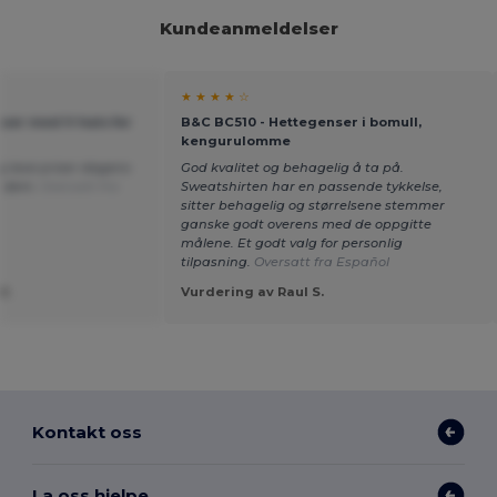
Kundeanmeldelser
★ ★ ★ ★ ☆
ser med V-hals for
B&C BC510 - Hettegenser i bomull,
kengurulomme
og lave priser dagens
God kvalitet og behagelig å ta på.
e dem.
Oversatt fra
Sweatshirten har en passende tykkelse,
sitter behagelig og størrelsene stemmer
ganske godt overens med de oppgitte
målene. Et godt valg for personlig
tilpasning.
Oversatt fra Español
M.
Vurdering av Raul S.
Kontakt oss
La oss hjelpe