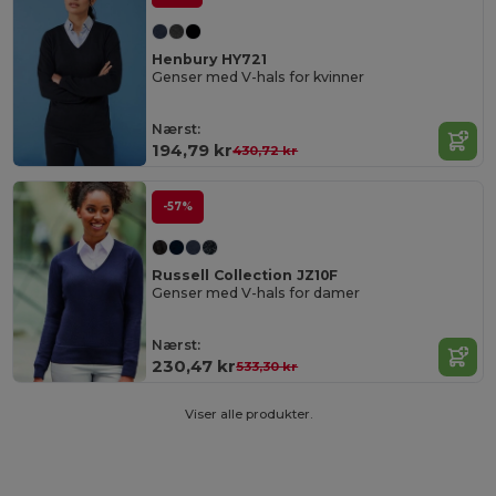
Henbury HY721
Genser med V-hals for kvinner
Nærst:
194,79 kr
430,72 kr
-57%
Russell Collection JZ10F
Genser med V-hals for damer
Nærst:
230,47 kr
533,30 kr
Viser alle produkter.