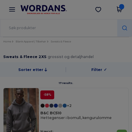
×
Wordans-app
Last ned app
Bedre priser i appen!
Home
Blank Apparel | Tilbehør
Sweats & Fleece
Sweats & Fleece 2XS
grossist og detaljhandel
Sorter etter
Filter
✓
17 results.
-58%
+2
B&C BC510
Hettegenser i bomull, kengurulomme
Nærst: