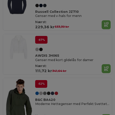
Russell Collection JZ710
Genser med v-hals for menn
Nærst:
229,36 kr
533,30 kr
-67%
AWDIS JH065
Genser med kort glidelås for damer
Nærst:
111,72 kr
341,64 kr
-52%
B&C BA420
Moderne Hettegenser med Perfekt Svetteteknologi