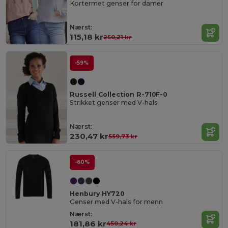
Kortermet genser for damer
Nærst:
115,18 kr
250,21 kr
-59%
Russell Collection R-710F-0
Strikket genser med V-hals
Nærst:
230,47 kr
559,73 kr
-60%
Henbury HY720
Genser med V-hals for menn
Nærst:
181,86 kr
450,24 kr