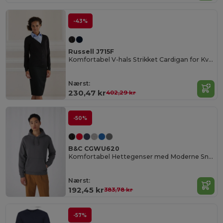
-43%
Russell J715F
Komfortabel V-hals Strikket Cardigan for Kvinner
Nærst:
230,47 kr
402,29 kr
-50%
B&C CGWU620
Komfortabel Hettegenser med Moderne Snitt
Nærst:
192,45 kr
383,78 kr
-57%