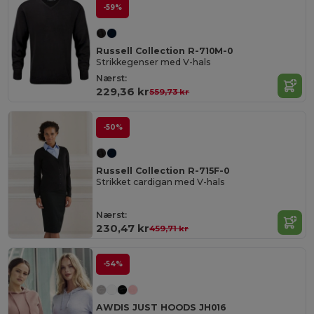
-59%
Russell Collection R-710M-0
Strikkegenser med V-hals
Nærst:
229,36 kr
559,73 kr
-50%
Russell Collection R-715F-0
Strikket cardigan med V-hals
Nærst:
230,47 kr
459,71 kr
-54%
AWDIS JUST HOODS JH016