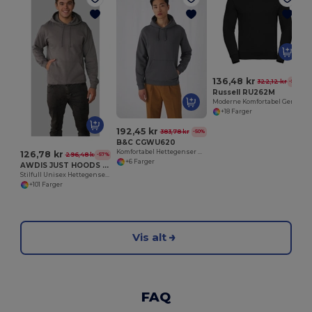
136,48 kr
322,12 kr
-58%
Russell RU262M
Moderne Komfortabel Genser med Set-In Ermer
+18 Farger
192,45 kr
383,78 kr
-50%
B&C CGWU620
Komfortabel Hettegenser med Moderne Snitt
126,78 kr
296,48 kr
-57%
+6 Farger
AWDIS JUST HOODS JH001
Stilfull Unisex Hettegenser for Alle Årstider
+101 Farger
Vis alt
FAQ