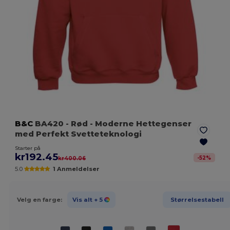
B&C
BA420
- Rød
- Moderne Hettegenser
med Perfekt Svetteteknologi
Starter på
kr192.45
-
52
%
kr400.06
5.0
1 Anmeldelser
Velg en farge:
Vis alt
+ 5
Størrelsestabell