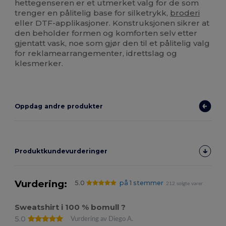
hettegenseren er et utmerket valg for de som
trenger en pålitelig base for silketrykk,
broderi
eller DTF-applikasjoner. Konstruksjonen sikrer at
den beholder formen og komforten selv etter
gjentatt vask, noe som gjør den til et pålitelig valg
for reklamearrangementer, idrettslag og
klesmerker.
Oppdag andre produkter
Produktkundevurderinger
Vurdering:
5.0
på 1 stemmer
212 solgte varer
Sweatshirt i 100 % bomull ?
5.0
Vurdering av Diego A.