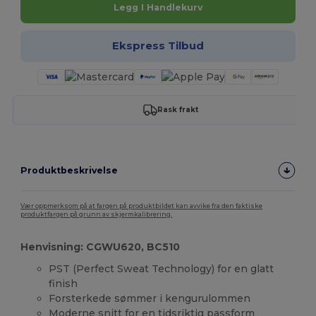
Legg I Handlekurv
Ekspress Tilbud
Rask frakt
Produktbeskrivelse
Vær oppmerksom på at fargen på produktbildet kan avvike fra den faktiske
produktfargen på grunn av skjermkalibrering.
Henvisning: CGWU620, BC510
PST (Perfect Sweat Technology) for en glatt
finish
Forsterkede sømmer i kengurulommen
Moderne snitt for en tidsriktig passform