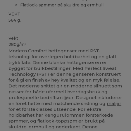
Flatlock-sømmer på skuldre og ermhull
VEKT
564 g.
Tilpasset
Vekt
280g/m²
Modern Comfort hettegenser med PST-
teknologi for overlegen holdbarhet og en glatt
trykkflate. Denne blanke hettegenseren er
bygget for bulkbestillinger. Med Perfect Sweat
Technology (PST) er denne genseren konstruert
for å gi en finish av høy kvalitet og en myk følelse.
Det moderne snittet gir en moderne silhuett som
passer for både uformell hverdagsbruk og
profesjonelle bedriftsmiljøer. Designet inkluderer
en fôret hette med matchende snøring og
maljer
for et førsteklasses utseende. For ekstra
holdbarhet har kengurulommen forsterkede
sømmer, og flatlock-toppsøm er brukt på
skuldre, ermhull og nederkant. Denne