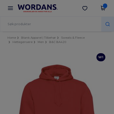
×
Wordans-app
Last ned app
Bedre priser i appen!
Home
Blank Apparel | Tilbehør
Sweats & Fleece
Hettegensere
Men
B&C BA420
W1