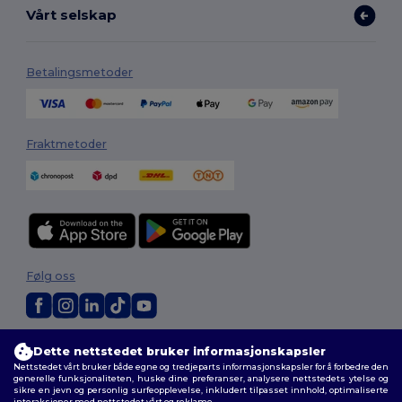
Vårt selskap
Betalingsmetoder
Fraktmetoder
Følg oss
2026. Alle rettigheter forbeholdt
Dette nettstedet bruker informasjonskapsler
Generelle Vilkår
|
personvernerklæring
|
Retningslinjer for
Nettstedet vårt bruker både egne og tredjeparts informasjonskapsler for å forbedre den
informasjonskapsler
|
Nettstedsoversikt
generelle funksjonaliteten, huske dine preferanser, analysere nettstedets ytelse og
sikre en jevn og personlig surfeopplevelse, inkludert tilpasset innhold, optimaliserte
interaksjoner med nettstedet vårt og reklame.