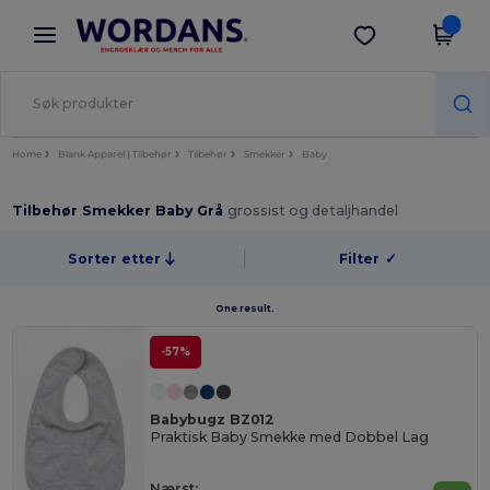
×
Wordans-app
Last ned app
Bedre priser i appen!
Home
Blank Apparel | Tilbehør
Tilbehør
Smekker
Baby
Tilbehør Smekker Baby Grå
grossist og detaljhandel
Sorter etter
Filter
✓
One result.
-57%
Babybugz BZ012
Praktisk Baby Smekke med Dobbel Lag
Nærst: