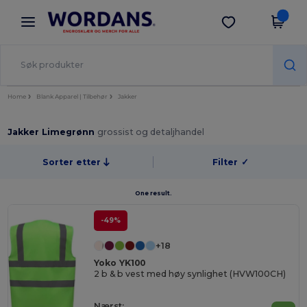
×
Wordans-app
Last ned app
Bedre priser i appen!
Home
Blank Apparel | Tilbehør
Jakker
Jakker Limegrønn
grossist og detaljhandel
Sorter etter
Filter
✓
One result.
-49%
+18
Yoko YK100
2 b & b vest med høy synlighet (HVW100CH)
Nærst: