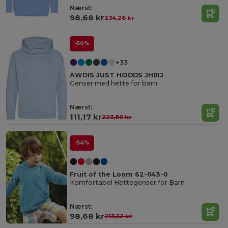
Nærst:
98,68 kr
234,26 kr
-50%
+33
AWDIS JUST HOODS JH01J
Genser med hette for barn
Nærst:
111,17 kr
223,89 kr
-54%
Fruit of the Loom 62-043-0
Komfortabel Hettegenser for Barn
Nærst:
98,68 kr
213,52 kr