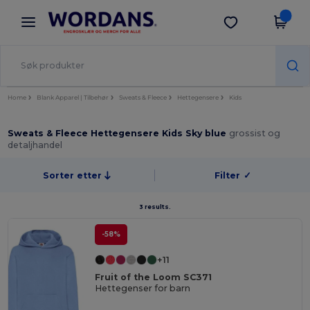
×
Wordans-app
Last ned app
Bedre priser i appen!
Home
Blank Apparel | Tilbehør
Sweats & Fleece
Hettegensere
Kids
Sweats & Fleece Hettegensere Kids Sky blue
grossist og
detaljhandel
Sorter etter
Filter
✓
3 results.
-58%
+11
Fruit of the Loom SC371
Hettegenser for barn