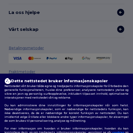
La oss hjelpe
Vårt selskap
Betalingsmetoder
Fraktmetoder
Dette nettstedet bruker informasjonskapsler
Nettstedet vårt bruker både egne og tredjeparts informasjonskapsler for å forbedre den
generelle funksjonaliteten, huske dine preferanser, analysere nettstedets ytelse og
sikre en jevn og personlig surfeopplevelse, inkludert tilpasset innhold, optimaliserte
interaksjoner med nettstedet vårt og reklame.
Du kan administrere dine innstillinger for informasjonskapsler når som helst.
Nødvendige informasjonskapsler, som er nødvendige for nettstedets funksjon, kan
ikke deaktiveres, da de er nødvendige for korrekt funksjon av nettstedet. Du kan
Følg oss
imidlertid velge å tillate eller blokkere andre typer informasjonskapsler, for eksempel
de som brukes til personalisering, analyse og målretting.
For mer informasjon om hvordan vi bruker informasjonskapsler, hvordan du kan
kontrollere dem, og om tredjeparts informasjonskapsler, vennligst se vår
cookies
og