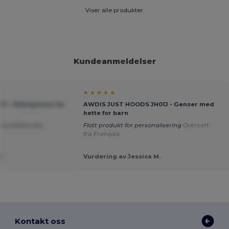
Viser alle produkter.
Kundeanmeldelser
★ ★ ★ ★ ★
371 - Hettegenser for
AWDIS JUST HOODS JH01J - Genser med
hette for barn
 i handlekurven
Flott produkt for personalisering
Oversatt
fra Français
.
Vurdering av Jessica M.
Kontakt oss