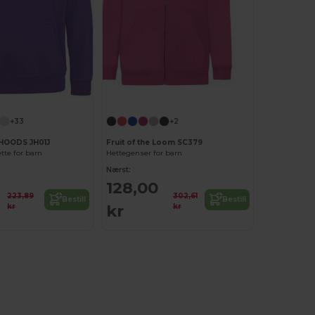
+33
+2
HOODS JH01J
Fruit of the Loom SC379
te for barn
Hettegenser for barn
Nærst:
128,00
223,89
302,61
Bestill
Bestill
kr
kr
kr