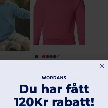
+7
oom 62-043-0
Gildan 18500B
tegenser for Barn
Genser med hette barn
Nærst:
99,12 kr
Bestill
214,75 kr
213,52
Du har fått
Bestill
kr
120Kr rabatt!