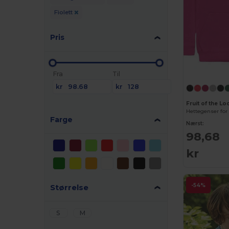
Fiolett
Pris
Fra
Til
kr
kr
Fruit of the L
Hettegenser for
Farge
Nærst:
98,68
kr
-54%
Størrelse
S
M