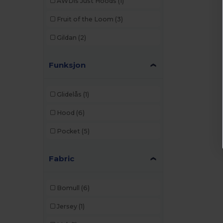
AWDis Just Hoods
(1)
Fruit of the Loom
(3)
Gildan
(2)
Funksjon
Glidelås
(1)
Hood
(6)
Pocket
(5)
Fabric
Bomull
(6)
Jersey
(1)