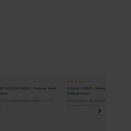
★ ★ ★ ★ ★
ST HOODS JH01J - Genser med
Gildan GN941 - Heavy Blend Kids
barn
hettegenser
ukt for personalisering
Oversatt
God kvalitet og passer barn veldig fi
is
Oversatt fra Dutch