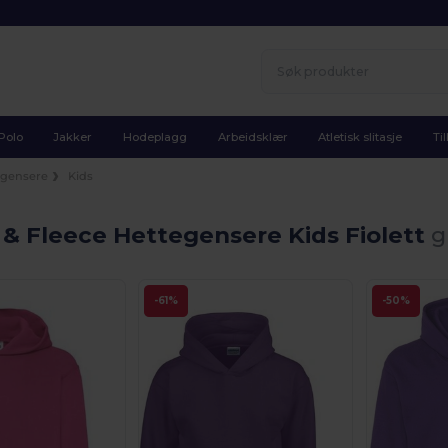
Polo
Jakker
Hodeplagg
Arbeidsklær
Atletisk slitasje
Ti
egensere
Kids
& Fleece Hettegensere Kids Fiolett
g
-61%
-50%