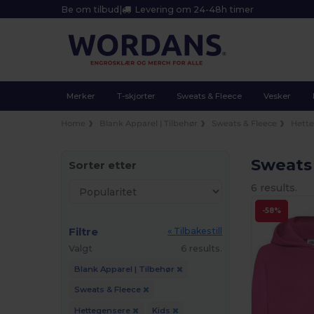
Be om tilbud
|
Levering om 24-48h timer
Merker
T-skjorter
Sweats & Fleece
Vesker
Home
Blank Apparel | Tilbehør
Sweats & Fleece
Hett
Sweats 
Sorter etter
6 results.
-58%
Filtre
« Tilbakestill
Valgt
6 results.
Blank Apparel | Tilbehør
Sweats & Fleece
Hettegensere
Kids