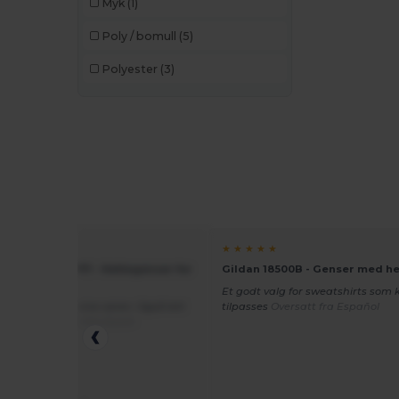
Myk
(1)
Poly / bomull
(5)
Polyester
(3)
★ ★
★ ★ ★ ★ ★
of the Loom SC371 - Hettegenser for
Gildan 18500B - Genser med he
Et godt valg for sweatshirts som 
fornøyd med denne varen. Også lett
tilpasses
Oversatt fra Español
e ut på.
Oversatt fra Dutch