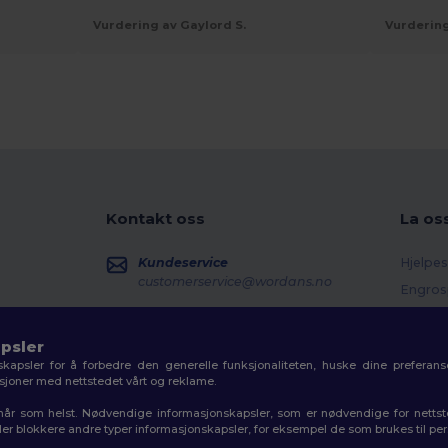
Vurdering av Gaylord S.
Vurdering
Kontakt oss
La os
Kundeservice
Hjelpes
customerservice@wordans.no
Engros
Returer
Salg
sales@wordans.no
Ordlist
psler
kapsler for å forbedre den generelle funksjonaliteten, huske dine preferanse
Fraktm
Ordresporing
aksjoner med nettstedet vårt og reklame.
Kupon
r når som helst. Nødvendige informasjonskapsler, som er nødvendige for netts
 eller blokkere andre typer informasjonskapsler, for eksempel de som brukes til pe