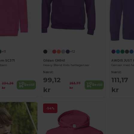
+11
+12
oom SC371
Gildan GN941
AWDIS JUST 
 barn
Heavy Blend Kids hettegenser
Genser med het
Nærst:
Nærst:
99,12
111,17
234,26
253,77
Bestill
Bestill
kr
kr
kr
kr
-54%