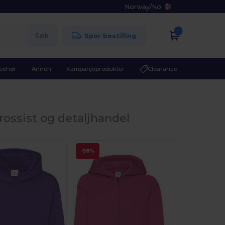
Norway
/
No
Søk
Spor bestilling
lbehør
Annen
Kampanjeprodukter
Clearance
rossist og detaljhandel
-58%