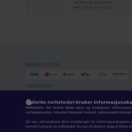
ing av Aaron d.
Vurdering av Jordi S.
ntaxi Amsterdam
INDUSTRIAL FIGHTERS
Betalingsmetoder
Fraktmetoder
Dette nettstedet bruker informasjonska
Nettstedet vårt bruker både egne og tredjeparts informasjons
surfeopplevelse, inkludert tilpasset innhold, optimaliserte inter
Du kan administrere dine innstillinger for informasjonskapsle
korrekt funksjon av nettstedet. Du kan imidlertid velge å tillate