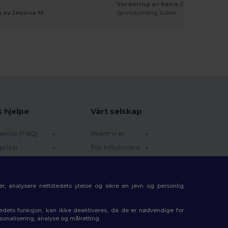
Vurdering av Keira C.
 av Jessica M.
Sportstichting SuKei
s hjelpe
Vårt selskap
enter (FAQ)
Hvem vi er
priser
For Influencere
 og refusjoner
Kontakt oss
e
Karrieresenter
r, analysere nettstedets ytelse og sikre en jevn og personlig
etoder
gkoder
tedets funksjon, kan ikke deaktiveres, da de er nødvendige for
rsonalisering, analyse og målretting.