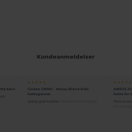
Kundeanmeldelser
★ ★ ★ ★ ★
★ ★ ★ ★ ★
tte barn
Gildan GN941 - Heavy Blend Kids
AWDIS JU
hettegenser
hette for 
kan
veldig god kvalitet
Oversatt fra Français
Flott prod
fra França