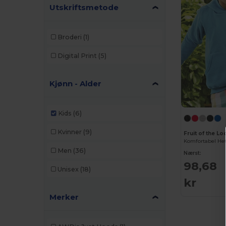
Utskriftsmetode
Broderi
(1)
Digital Print
(5)
Kjønn - Alder
Kids
(6)
Kvinner
(9)
Fruit of the L
Komfortabel Het
Men
(36)
Nærst:
98,68
Unisex
(18)
kr
Merker