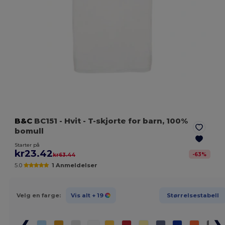
B&C
BC151
- Hvit
- T-skjorte for barn, 100%
bomull
Starter på
kr23.42
-
63
%
kr63.44
5.0
1 Anmeldelser
Velg en farge:
Vis alt
+ 19
Størrelsestabell