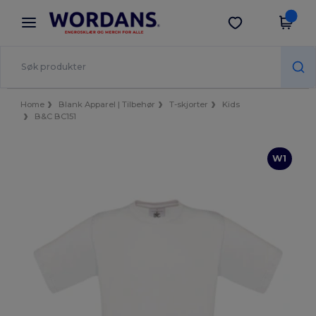
×
Wordans-app
Last ned app
Bedre priser i appen!
Home
Blank Apparel | Tilbehør
T-skjorter
Kids
B&C BC151
W1