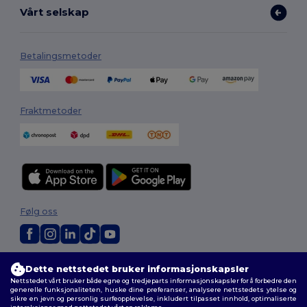
Vårt selskap
Betalingsmetoder
Fraktmetoder
Følg oss
2026. Alle rettigheter forbeholdt
Dette nettstedet bruker informasjonskapsler
Generelle Vilkår
|
personvernerklæring
|
Retningslinjer for
Nettstedet vårt bruker både egne og tredjeparts informasjonskapsler for å forbedre den
informasjonskapsler
|
Nettstedsoversikt
generelle funksjonaliteten, huske dine preferanser, analysere nettstedets ytelse og
sikre en jevn og personlig surfeopplevelse, inkludert tilpasset innhold, optimaliserte