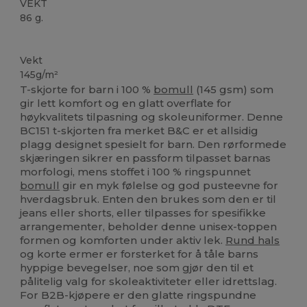
VEKT
86 g.
Tilpasset
Vekt
145g/m²
T-skjorte for barn i 100 %
bomull
(145 gsm) som
gir lett komfort og en glatt overflate for
høykvalitets tilpasning og skoleuniformer. Denne
BC151 t-skjorten fra merket B&C er et allsidig
plagg designet spesielt for barn. Den rørformede
skjæringen sikrer en passform tilpasset barnas
morfologi, mens stoffet i 100 % ringspunnet
bomull
gir en myk følelse og god pusteevne for
hverdagsbruk. Enten den brukes som den er til
jeans eller shorts, eller tilpasses for spesifikke
arrangementer, beholder denne unisex-toppen
formen og komforten under aktiv lek.
Rund hals
og korte ermer er forsterket for å tåle barns
hyppige bevegelser, noe som gjør den til et
pålitelig valg for skoleaktiviteter eller idrettslag.
For B2B-kjøpere er den glatte ringspundne