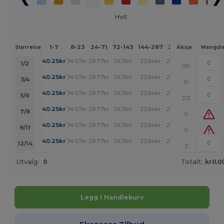
Hvit
1-7
8-23
24-71
72-143
144-287
288 +
Mer
Størrelse
Aksje
Mengd
+
40.25
kr
34.57
kr
28.77
kr
26.31
kr
23.64
kr
23.42
kr
1/2
195
+
40.25
kr
34.57
kr
28.77
kr
26.31
kr
23.64
kr
23.42
kr
3/4
51
+
40.25
kr
34.57
kr
28.77
kr
26.31
kr
23.64
kr
23.42
kr
5/6
213
+
40.25
kr
34.57
kr
28.77
kr
26.31
kr
23.64
kr
23.42
kr
7/8
0
+
40.25
kr
34.57
kr
28.77
kr
26.31
kr
23.64
kr
23.42
kr
9/11
0
+
40.25
kr
34.57
kr
28.77
kr
26.31
kr
23.64
kr
23.42
kr
12/14
3
Utvalg:
0
Totalt:
kr0.0
Legg I Handlekurv