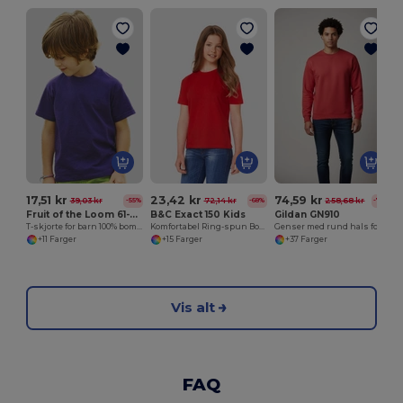
17,51 kr
23,42 kr
74,59 kr
39,03 kr
72,14 kr
258,68 kr
-55%
-68%
-71%
Fruit of the Loom 61-033-0
B&C Exact 150 Kids
Gildan GN910
T-skjorte for barn 100% bomullsverdivekt
Komfortabel Ring-spun Bomulls T-skjorte
Genser med rund hals for menn
+11 Farger
+15 Farger
+37 Farger
Vis alt
FAQ