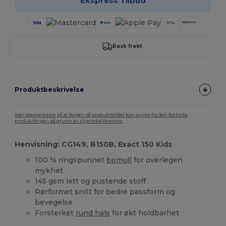
Ekspress Tilbud
Rask frakt
Produktbeskrivelse
Vær oppmerksom på at fargen på produktbildet kan avvike fra den faktiske
produktfargen på grunn av skjermkalibrering.
Henvisning: CG149, B150B, Exact 150 Kids
100 % ringspunnet
bomull
for overlegen
mykhet
145 gsm lett og pustende stoff
Rørformet snitt for bedre passform og
bevegelse
Forsterket
rund hals
for økt holdbarhet