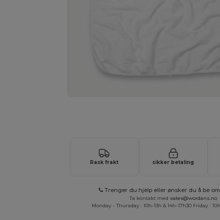
Be om et tilpasset tilbud på prod
Rask frakt
sikker betaling
Trenger du hjelp eller ønsker du å be om 
Ta kontakt med
sales@wordans.no
Monday - Thursday : 10h-13h & 14h-17h30 Friday : 10h