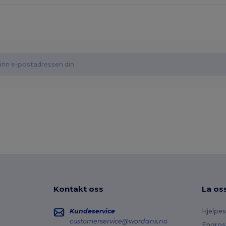
Kontakt oss
La os
Kundeservice
Hjelpes
customerservice@wordans.no
Engros