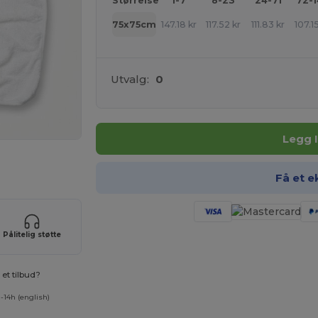
Størrelse
1-7
8-23
24-71
72-
75x75cm
147.18
kr
117.52
kr
111.83
kr
107.1
Utvalg:
0
Legg 
uktene dine
Få et e
Pålitelig støtte
et tilbud?
-14h (english)