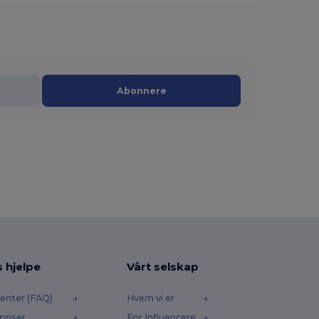
Abonnere
s hjelpe
Vårt selskap
enter (FAQ)
Hvem vi er
priser
For Influencere