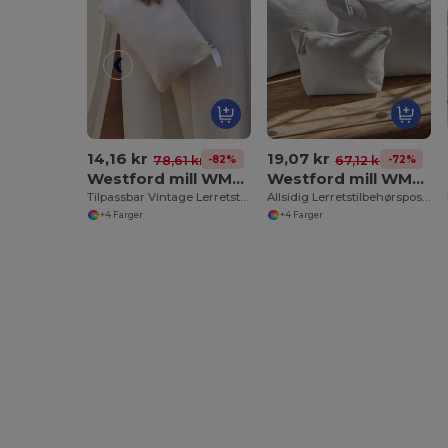
14,16 kr
19,07 kr
-82%
-72%
78,61 kr
67,12 kr
Westford mill WM530
Westford mill WM540
Tilpassbar Vintage Lerretstilbehørveske
Allsidig Lerretstilbehørspose for Tilpasning
+4 Farger
+4 Farger