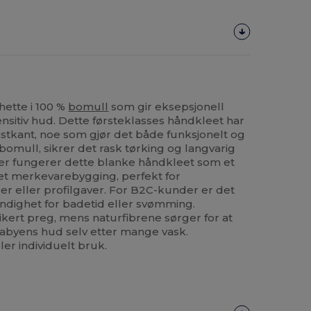
ette i 100 %
bomull
som gir eksepsjonell
sitiv hud. Dette førsteklasses håndkleet har
astkant, noe som gjør det både funksjonelt og
s bomull, sikrer det rask tørking og langvarig
er fungerer dette blanke håndkleet som et
set merkevarebygging, perfekt for
er eller profilgaver. For B2C-kunder er det
ndighet for badetid eller svømming.
tikert preg, mens naturfibrene sørger for at
babyens hud selv etter mange vask.
ler individuelt bruk.