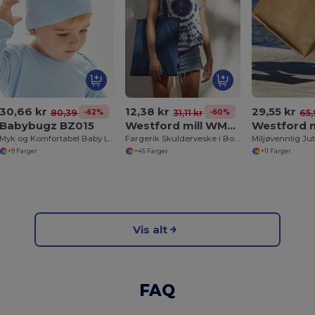
30,66 kr
12,38 kr
29,55 kr
-62%
-60%
80,39 kr
31,11 kr
65,
Babybugz BZ015
Westford mill WM101
Myk og Komfortabel Baby Lue med En Knyteknute
Fargerik Skulderveske i Bomull for Tilpasning
+9 Farger
+45 Farger
+11 Farger
Vis alt
FAQ