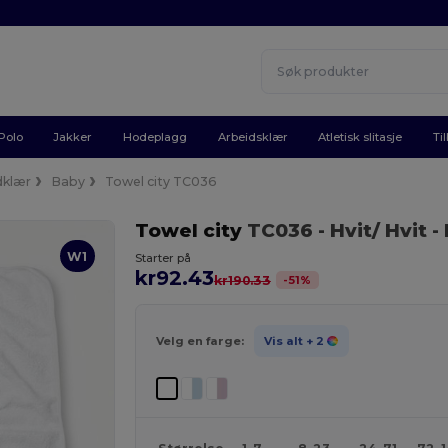
Polo
Jakker
Hodeplagg
Arbeidsklær
Atletisk slitasje
Ti
dklær
Baby
Towel city TC036
Towel city
TC036
- Hvit/ Hvit
-
W1
Starter på
kr92.43
-
51
%
kr190.33
Velg en farge:
Vis alt
+ 2