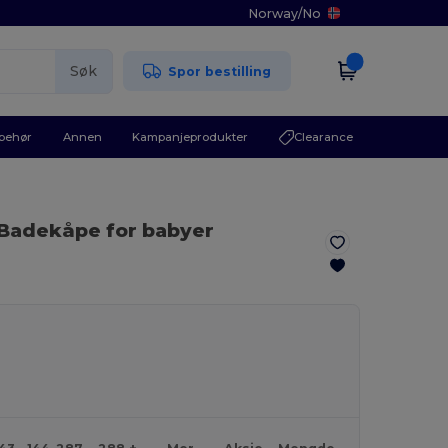
Norway
/
No
Søk
Spor bestilling
lbehør
Annen
Kampanjeprodukter
Clearance
 Badekåpe for babyer