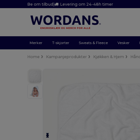
Be om tilbud
|
Levering om 24-48h timer
Merker
T-skjorter
Sweats & Fleece
Vesker
Home
Kampanjeprodukter
Kjøkken & Hjem
Hån