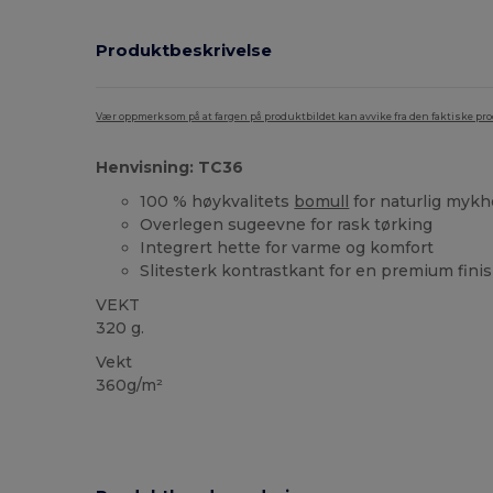
Produktbeskrivelse
Vær oppmerksom på at fargen på produktbildet kan avvike fra den faktiske pr
Henvisning: TC36
100 % høykvalitets
bomull
for naturlig mykh
Overlegen sugeevne for rask tørking
Integrert hette for varme og komfort
Slitesterk kontrastkant for en premium fini
VEKT
320 g.
Vekt
360g/m²