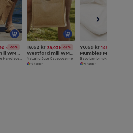
18,62 kr
70,69 kr
-55%
-52%
-52%
90 kr
39,03 kr
146,40 kr
Westford mill WM407
Westford mill WM412
Mumbles MM019
Miljøvennlig Jute Handleveske for Storhandel
Naturlig Jute Gavepose med Bomullshåndtak
Baby Lamb mykt leketøy
+9 Farger
+1 Farger