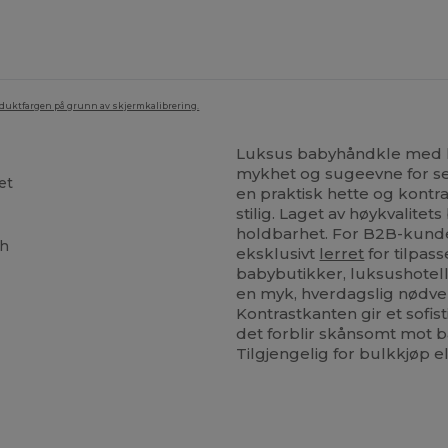
oduktfargen på grunn av skjermkalibrering.
Luksus babyhåndkle med h
mykhet og sugeevne for sen
et
en praktisk hette og kontr
stilig. Laget av høykvalitet
holdbarhet. For B2B-kund
sh
eksklusivt
lerret
for tilpas
babybutikker, luksushotell
en myk, hverdagslig nødve
Kontrastkanten gir et sofis
det forblir skånsomt mot 
Tilgjengelig for bulkkjøp el