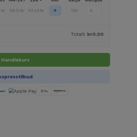
143
144-287
288 +
Mer
Aksje
Mengde
+
5
kr
99.12
kr
92.43
kr
139
Totalt:
kr0.00
I Handlekurv
kspresstilbud