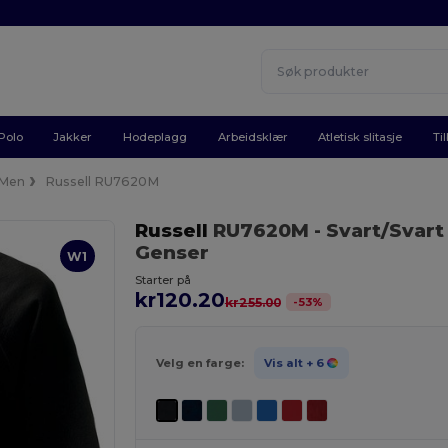
Polo
Jakker
Hodeplagg
Arbeidsklær
Atletisk slitasje
Ti
Men
Russell RU7620M
Russell
RU7620M
- Svart/Svart
Genser
W1
Starter på
kr120.20
-
53
%
kr255.00
Velg en farge:
Vis alt
+ 6