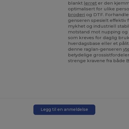
blankt
lerret
er den kjemm
optimalisert for ulike pers
broderi
og DTF. Forhandler
genseren spesielt effektiv
mykhet og industriell stab
motstand mot nupping og 
som kreves for daglig bruk.
hverdagsbase eller et pålit
denne raglan-genseren
yt
betydelige grossistfordele
strenge kravene fra både
Legg til en anmeldelse