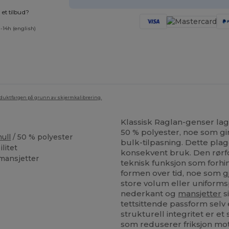
et tilbud?
-14h (english)
oduktfargen på grunn av skjermkalibrering.
Klassisk Raglan-genser la
50 % polyester, noe som gir
ull
/ 50 % polyester
bulk-tilpasning. Dette pla
litet
konsekvent bruk. Den rørf
 mansjetter
teknisk funksjon som forhi
formen over tid, noe som gj
store volum eller uniform
nederkant og
mansjetter
s
tettsittende passform selv 
strukturell integritet er e
som reduserer friksjon mo