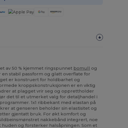
get av 50 % kjemmet ringspunnet
bomull
og
 en stabil passform og glatt overflate for
gget er konstruert for holdbarhet og
ormede kroppskonstruksjonen er en viktig
ndrer at plagget vrir seg og opprettholder
ør det til et utmerket valg for detaljhandel i
sprogrammer. 1x1 ribbekant med elastan på
ikrer at genseren beholder sin elastisitet og
etter gjentatt bruk. For økt komfort og
t sildbeinsmønstret nakkebånd integrert, noe
t huden og forsterker halsåpningen. Som et