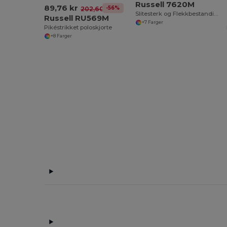
Russell 7620M
89,76 kr
-56%
202,60 kr
Slitesterk og Flekkbestandig Genser
Russell RU569M
+7 Farger
Pikéstrikket poloskjorte
+8 Farger