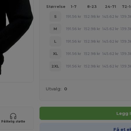
Størrelse
1-7
8-23
24-71
72-
S
191.56
kr
152.98
kr
145.62
kr
139.3
M
191.56
kr
152.98
kr
145.62
kr
139.3
L
191.56
kr
152.98
kr
145.62
kr
139.3
XL
191.56
kr
152.98
kr
145.62
kr
139.3
2XL
191.56
kr
152.98
kr
145.62
kr
139.3
Utvalg:
0
uktene dine
Legg 
Pålitelig støtte
Få et e