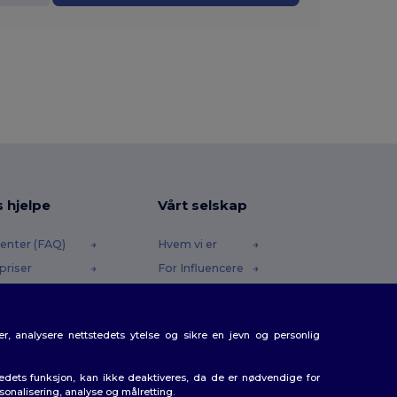
s hjelpe
Vårt selskap
enter (FAQ)
Hvem vi er
priser
For Influencere
 og refusjoner
Kontakt oss
e
Karrieresenter
r, analysere nettstedets ytelse og sikre en jevn og personlig
etoder
gkoder
tedets funksjon, kan ikke deaktiveres, da de er nødvendige for
rsonalisering, analyse og målretting.