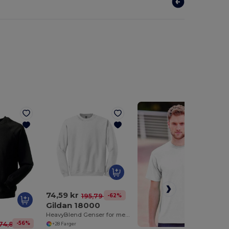
74,59 kr
-62%
195,79 kr
Gildan 18000
HeavyBlend Genser for menn
-56%
74,85 kr
+28 Farger