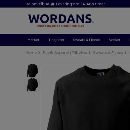
Be om tilbud
|
Levering om 24-48h timer
Merker
T-skjorter
Sweats & Fleece
Vesker
Home
Blank Apparel | Tilbehør
Sweats & Fleece