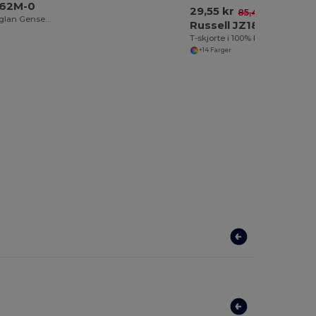
762M-0
29,55 kr
-65%
85,41 kr
Komfortabel Raglan Genser for Hverdagsbruk
Russell JZ180
T-skjorte i 100% bomull
+14 Farger