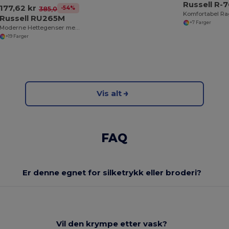
Russell R-
177,62 kr
-54%
385,01 kr
Russell RU265M
+7 Farger
Moderne Hettegenser med Komfort og Stil
+19 Farger
Vis alt
FAQ
Er denne egnet for silketrykk eller broderi?
Vil den krympe etter vask?