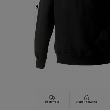
Be om et tilpasset tilbud på prod
Rask frakt
sikker betaling