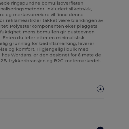
ede ringspundne bomullsoverflaten
onaliseringsmetoder, inkludert silketrykk,
e og merkevareeiere vil finne denne
 for reklameartikler takket være blandingen av
ilitet. Polyesterkomponenten øker plaggets
fuktighet, mens bomullen gir pusteevnen
 Enten du leter etter en minimalistisk
elig grunnlag for bedriftsmerking, leverer
else
og komfort. Tilgjengelig i bulk med
r hos Wordans, er den designet for å møte de
 B2B-trykkeribransjen og B2C-motemarkedet.