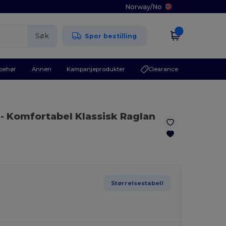
Norway
/
No
Søk
Spor bestilling
lbehør
Annen
Kampanjeprodukter
Clearance
- Komfortabel Klassisk Raglan
Størrelsestabell