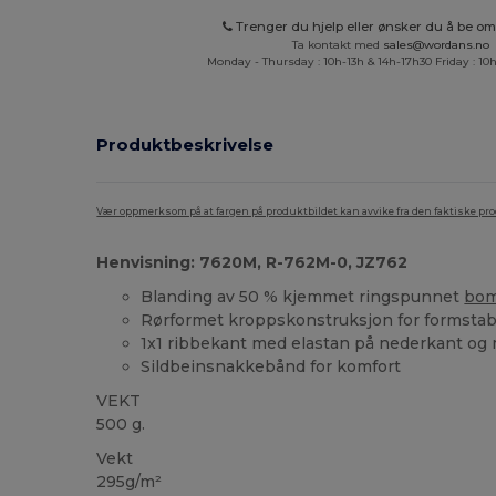
Trenger du hjelp eller ønsker du å be om 
Ta kontakt med
sales@wordans.no
Monday - Thursday : 10h-13h & 14h-17h30 Friday : 10h
Produktbeskrivelse
Vær oppmerksom på at fargen på produktbildet kan avvike fra den faktiske pr
Henvisning: 7620M, R-762M-0, JZ762
Blanding av 50 % kjemmet ringspunnet
bom
Rørformet kroppskonstruksjon for formstabi
1x1 ribbekant med elastan på nederkant og
Sildbeinsnakkebånd for komfort
VEKT
500 g.
Vekt
295g/m²