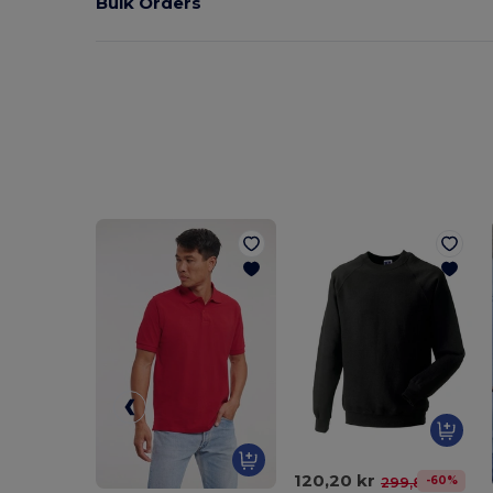
Bulk Orders
120,20 kr
-60%
299,82 kr