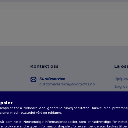
Kontakt oss
La os
Kundeservice
Hjelpes
customerservice@wordans.no
Engros
Returer
Salg
sales@wordans.no
Ordlist
psler
kapsler for å forbedre den generelle funksjonaliteten, huske dine preferanse
Fraktm
Ordresporing
aksjoner med nettstedet vårt og reklame.
Kupon
r når som helst. Nødvendige informasjonskapsler, som er nødvendige for netts
 eller blokkere andre typer informasjonskapsler, for eksempel de som brukes til pe