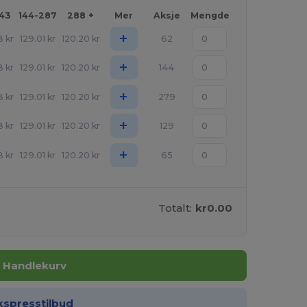
143
144-287
288 +
Mer
Aksje
Mengde
+
8
kr
129.01
kr
120.20
kr
62
+
8
kr
129.01
kr
120.20
kr
144
+
8
kr
129.01
kr
120.20
kr
279
+
8
kr
129.01
kr
120.20
kr
129
+
8
kr
129.01
kr
120.20
kr
65
Totalt:
kr0.00
I Handlekurv
kspresstilbud