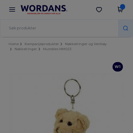
×
Wordans-app
Last ned app
Bedre priser i appen!
Home
Kampanjeprodukter
Nøkkelringer og Verktøy
Nøkkelringer
Mumbles MM023
W1