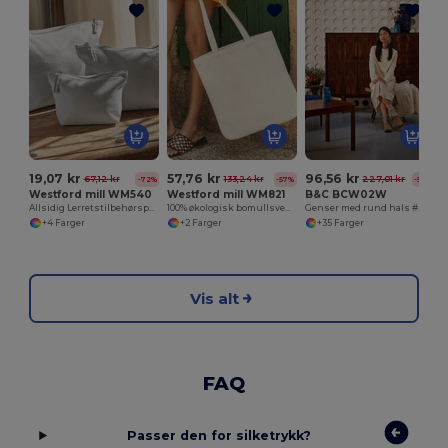
19,07 kr
57,76 kr
96,56 kr
67,12 kr
133,24 kr
227,01 kr
-72%
-57%
-57%
Westford mill WM540
Westford mill WM821
B&C BCW02W
Allsidig Lerretstilbehørspose for Tilpasning
100% økologisk bomullsveske
Genser med rund hals # kvinne
+4 Farger
+2 Farger
+35 Farger
Vis alt
FAQ
Passer den for silketrykk?