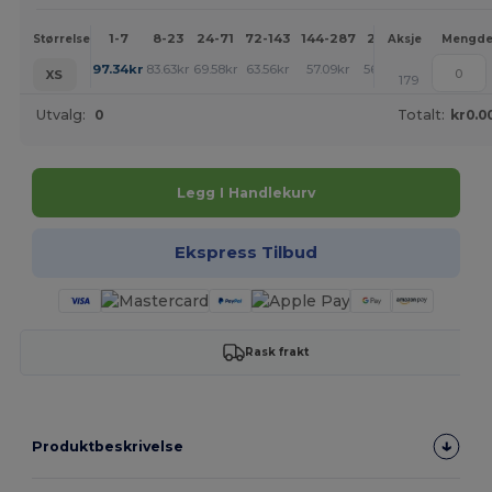
1-7
8-23
24-71
72-143
144-287
288 +
Mer
Størrelse
Aksje
Mengd
+
97.34
kr
83.63
kr
69.58
kr
63.56
kr
57.09
kr
56.75
kr
XS
179
Utvalg:
0
Totalt:
kr0.0
Legg I Handlekurv
Ekspress Tilbud
Rask frakt
Produktbeskrivelse