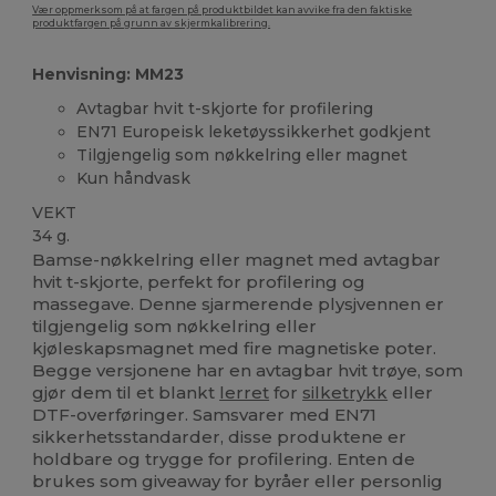
Vær oppmerksom på at fargen på produktbildet kan avvike fra den faktiske
produktfargen på grunn av skjermkalibrering.
Henvisning: MM23
Avtagbar hvit t-skjorte for profilering
EN71 Europeisk leketøyssikkerhet godkjent
Tilgjengelig som nøkkelring eller magnet
Kun håndvask
VEKT
34 g.
Bamse-nøkkelring eller magnet med avtagbar
hvit t-skjorte, perfekt for profilering og
massegave. Denne sjarmerende plysjvennen er
tilgjengelig som nøkkelring eller
kjøleskapsmagnet med fire magnetiske poter.
Begge versjonene har en avtagbar hvit trøye, som
gjør dem til et blankt
lerret
for
silketrykk
eller
DTF-overføringer. Samsvarer med EN71
sikkerhetsstandarder, disse produktene er
holdbare og trygge for profilering. Enten de
brukes som giveaway for byråer eller personlig