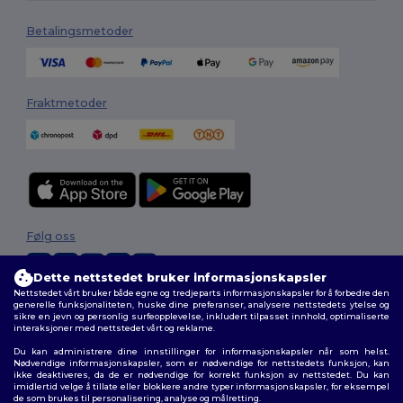
Betalingsmetoder
Fraktmetoder
Følg oss
Dette nettstedet bruker informasjonskapsler
Nettstedet vårt bruker både egne og tredjeparts informasjonskapsler for å forbedre den
2026. Alle rettigheter forbeholdt
generelle funksjonaliteten, huske dine preferanser, analysere nettstedets ytelse og
sikre en jevn og personlig surfeopplevelse, inkludert tilpasset innhold, optimaliserte
Generelle Vilkår
|
personvernerklæring
|
Retningslinjer for
interaksjoner med nettstedet vårt og reklame.
informasjonskapsler
|
Nettstedsoversikt
Du kan administrere dine innstillinger for informasjonskapsler når som helst.
Nødvendige informasjonskapsler, som er nødvendige for nettstedets funksjon, kan
ikke deaktiveres, da de er nødvendige for korrekt funksjon av nettstedet. Du kan
imidlertid velge å tillate eller blokkere andre typer informasjonskapsler, for eksempel
de som brukes til personalisering, analyse og målretting.