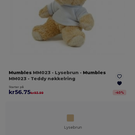
Mumbles
MM023
- Lysebrun
-
Mumbles
MM023 - Teddy nøkkelring
Starter på
kr56.75
-
40
%
kr93.99
Lysebrun