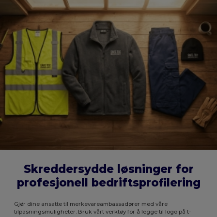
Skreddersydde løsninger for
profesjonell bedriftsprofilering
Gjør dine ansatte til merkevareambassadører med våre
tilpasningsmuligheter. Bruk vårt verktøy for å legge til logo på t-