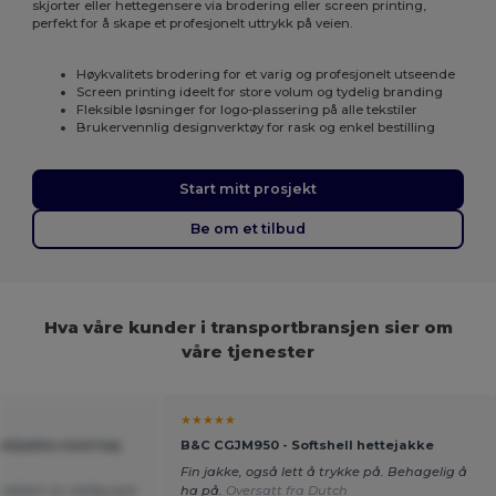
skjorter eller hettegensere via brodering eller screen printing,
perfekt for å skape et profesjonelt uttrykk på veien.
Høykvalitets brodering for et varig og profesjonelt utseende
Screen printing ideelt for store volum og tydelig branding
Fleksible løsninger for logo-plassering på alle tekstiler
Brukervennlig designverktøy for rask og enkel bestilling
Start mitt prosjekt
Be om et tilbud
Hva våre kunder i transportbransjen sier om
våre tjenester
★★★★★
helljakke med høy
B&C CGJM950 - Softshell hettejakke
Fin jakke, også lett å trykke på. Behagelig å
jakken av veldig god
ha på.
Oversatt fra Dutch