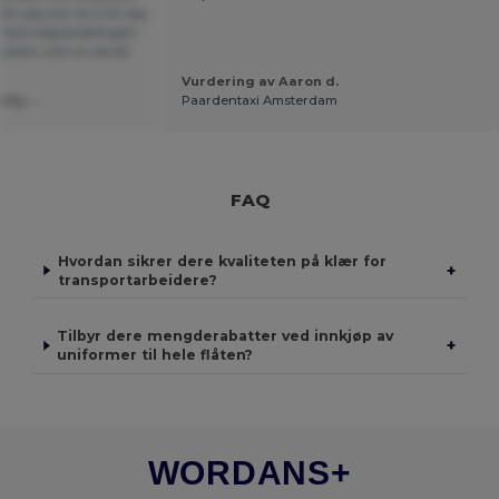
ilen jeg kan se hvor jeg
er med salgsavdelingen
posten som er sendt.
Vurdering av Aaron d.
ity -.
Paardentaxi Amsterdam
FAQ
Hvordan sikrer dere kvaliteten på klær for
+
transportarbeidere?
Tilbyr dere mengderabatter ved innkjøp av
+
uniformer til hele flåten?
WORDANS+