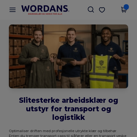
×
Wordans-app
Last ned app
Bedre priser i appen!
Slitesterke arbeidsklær og
utstyr for transport og
logistikk
Optimaliser driften med profesjonelle utrykte klær og tilbehør.
Enten du trenger transport caps til sjåfører eller en transport veske