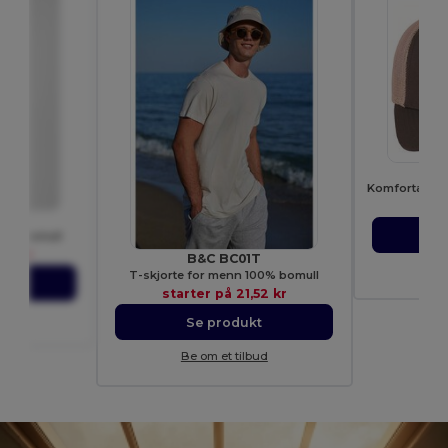
Fl
star
T
00% bomull
32 kr
B&C BC01T
B
T-skjorte for menn 100% bomull
t
starter på
21,52 kr
ud
Se produkt
Be om et tilbud