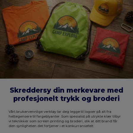
Skreddersy din merkevare med
profesjonelt trykk og broderi
Vårt brukervennlige verktøy lar deg legge til logoer på alt fra
hettegensere til fargeblyanter. Som spesialist på utrykte klær tilbyr
vi teknikker som screen printing og broderi, slik at ditt brand får
den synligheten det fortjener i et konkurransefelt.