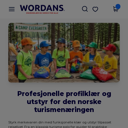
×
Wordans-app
Last ned app
Bedre priser i appen!
Profesjonelle profilklær og
utstyr for den norske
turismenæringen
Styrk merkevaren din med funksjonelle klær og utstyr tilpasset
reiselivet. Fra en klassisk turisme polo for guider til praktiske