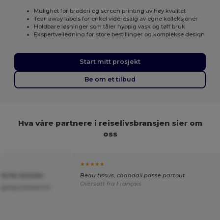
Mulighet for broderi og screen printing av høy kvalitet
Tear-away labels for enkel videresalg av egne kolleksjoner
Holdbare løsninger som tåler hyppig vask og tøff bruk
Ekspertveiledning for store bestillinger og komplekse design
Start mitt prosjekt
Be om et tilbud
Hva våre partnere i reiselivsbransjen sier om
oss
★★★★★
rte for kvinner
Beau tissus, chandail passe partout
Oversatt fra Français
gelig poloskjorte.
s