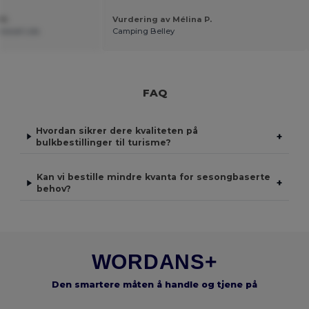
M.
Vurdering av Mélina P.
ssoal Lda.
Camping Belley
FAQ
Hvordan sikrer dere kvaliteten på
+
bulkbestillinger til turisme?
Kan vi bestille mindre kvanta for sesongbaserte
+
behov?
WORDANS+
Den smartere måten å handle og tjene på