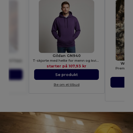
F045
Gildan GN940
ie med Flapp
T-skjorte med hette for menn og kvinner
Westf
30 kr
starter på
107,93 kr
Premium 
sta
t
Se produkt
ud
Be om et tilbud
B