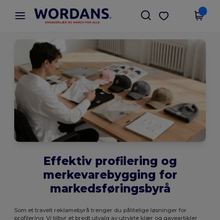
×
Wordans-app
Last ned app
Bedre priser i appen!
Effektiv profilering og
merkevarebygging for
markedsføringsbyrå
Som et travelt reklamebyrå trenger du pålitelige løsninger for
profilering. Vi tilbyr et bredt utvalg av utrykte klær og gaveartikler