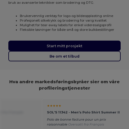
bruk av avanserte teknikker som brodering og DTG.
Brukervennlig verktøy for logo og bildeopplasting online
Profesjonelt silketrykk og brodering for varig kvalitet
Mulighet for tear-away labels for enkel videresalgsprofil
Fleksible løsninger for både små og store bulkbestillinger
Start mitt prosjekt
Be om et tilbud
Hva andre markedsføringsbyråer sier om våre
profileringstjenester
★★★★★
t fra Français
SOL'S 11342 - Men's Polo Shirt Summer II
Polo de bonne facture pour un prix
raisonnable
Oversatt fra Français