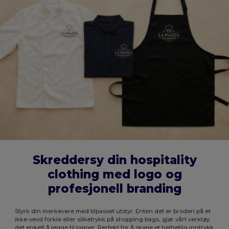
Skreddersy din hospitality
clothing med logo og
profesjonell branding
Styrk din merkevare med tilpasset utstyr. Enten det er broderi på et
ikke-vevd forkle eller silketrykk på shopping bags, gjør vårt verktøy
det enkelt å legge til logoer. Perfekt for å skape et helhetlig inntrykk