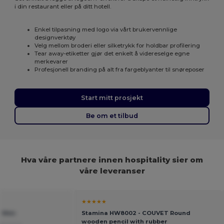
i din restaurant eller på ditt hotell.
Enkel tilpasning med logo via vårt brukervennlige
designverktøy
Velg mellom broderi eller silketrykk for holdbar profilering
Tear away-etiketter gjør det enkelt å videreselge egne
merkevarer
Profesjonell branding på alt fra fargeblyanter til snøreposer
Start mitt prosjekt
Be om et tilbud
Hva våre partnere innen hospitality sier om
våre leveranser
★★★★★
n Men
Stamina HW8002 - COUVET Round
wooden pencil with rubber