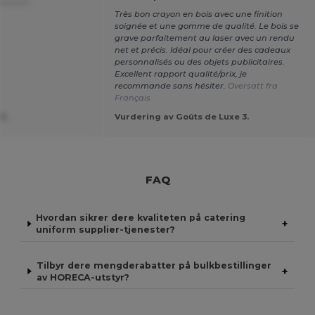
 Deutsch
Très bon crayon en bois avec une finition
soignée et une gomme de qualité. Le bois se
grave parfaitement au laser avec un rendu
net et précis. Idéal pour créer des cadeaux
personnalisés ou des objets publicitaires.
Excellent rapport qualité/prix, je
recommande sans hésiter.
Oversatt fra
Français
S.
Vurdering av Goûts de Luxe 3.
FAQ
Hvordan sikrer dere kvaliteten på catering
+
uniform supplier-tjenester?
Tilbyr dere mengderabatter på bulkbestillinger
+
av HORECA-utstyr?