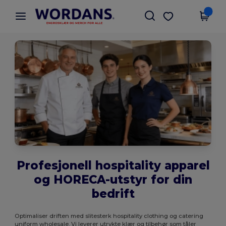
×
Wordans-app
Last ned app
Bedre priser i appen!
Profesjonell hospitality apparel
og HORECA-utstyr for din
bedrift
Optimaliser driften med slitesterk hospitality clothing og catering
uniform wholesale. Vi leverer utrykte klær og tilbehør som tåler