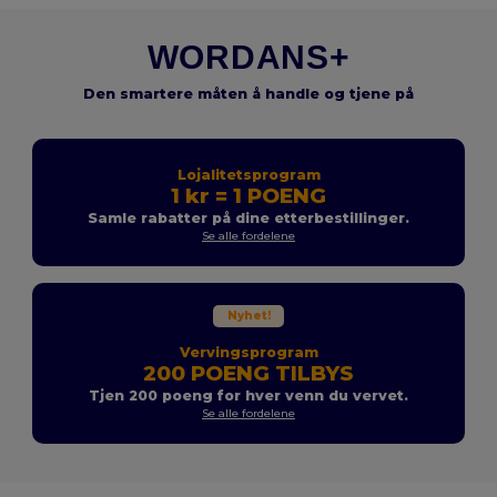
WORDANS+
Den smartere måten å handle og tjene på
Lojalitetsprogram
1 kr = 1 POENG
Samle rabatter på dine etterbestillinger.
Se alle fordelene
Nyhet!
Vervingsprogram
200 POENG TILBYS
Tjen 200 poeng for hver venn du vervet.
Se alle fordelene