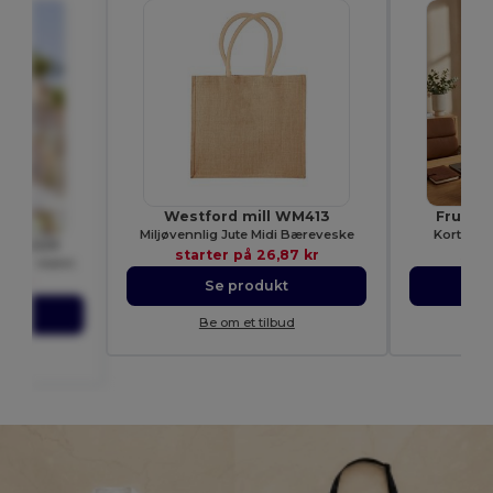
Westford mill WM413
Fruit o
Miljøvennlig Jute Midi Bæreveske
Korterme
om SC220
starter på
26,87 kr
star
ls for menn
62 kr
Se produkt
t
Be om et tilbud
B
ud