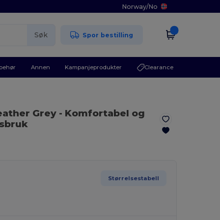
Norway
/
No
Søk
Spor bestilling
lbehør
Annen
Kampanjeprodukter
Clearance
eather Grey
- Komfortabel og
gsbruk
Størrelsestabell