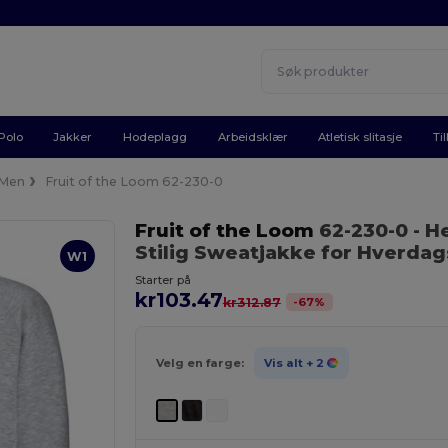
Polo
Jakker
Hodeplagg
Arbeidsklær
Atletisk slitasje
Ti
Men
Fruit of the Loom 62-230-0
Fruit of the Loom
62-230-0
- H
Stilig Sweatjakke for Hverda
W1
Starter på
kr103.47
-
67
%
kr312.87
Velg en farge:
Vis alt
+ 2