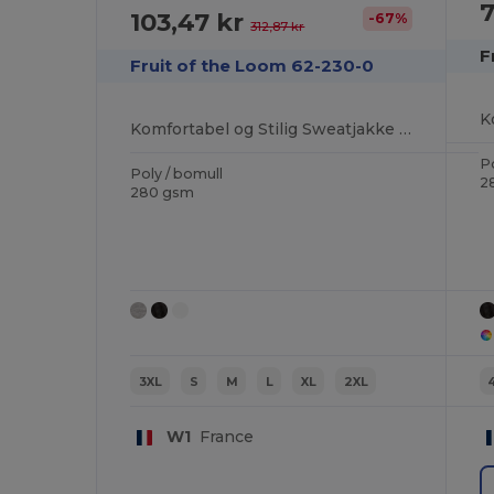
7
103,47 kr
-67%
312,87 kr
F
Fruit of the Loom 62-230-0
Komfortabel og Stilig Sweatjakke for Hverdagsbruk
Po
Poly / bomull
2
280 gsm
3XL
S
M
L
XL
2XL
W1
France