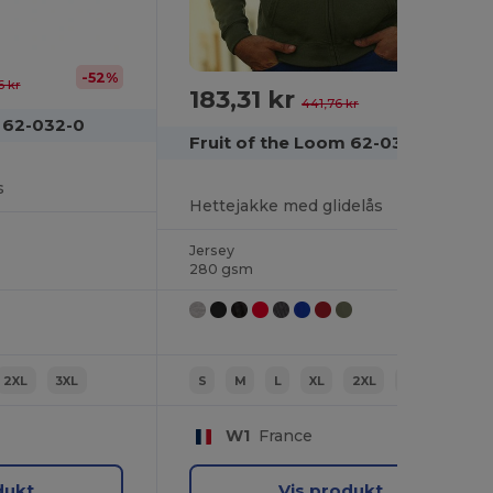
-52%
6 kr
183,31 kr
-59%
441,76 kr
m 62-032-0
Fruit of the Loom 62-034-0
s
Hettejakke med glidelås
Jersey
280 gsm
2XL
3XL
S
M
L
XL
2XL
3XL
W1
France
dukt
Vis produkt