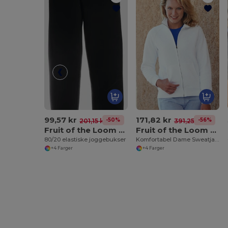
99,57 kr
171,82 kr
-50%
-56%
201,15 kr
391,25 kr
Fruit of the Loom SS405
Fruit of the Loom 62-116-0
80/20 elastiske joggebukser
Komfortabel Dame Sweatjakke med Glidelås
+4 Farger
+4 Farger