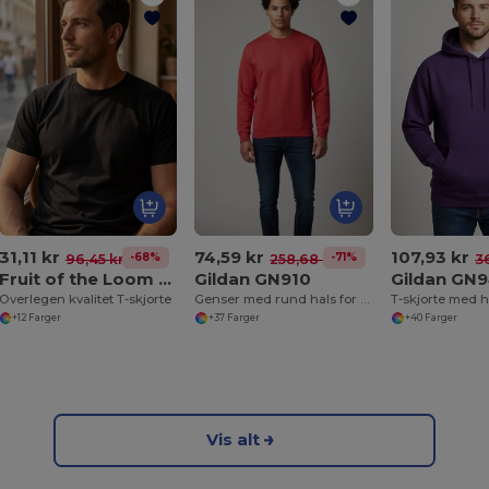
31,11 kr
74,59 kr
107,93 kr
-68%
-71%
96,45 kr
258,68 kr
36
Fruit of the Loom SC210
Gildan GN910
Gildan GN
Overlegen kvalitet T-skjorte
Genser med rund hals for menn
+12 Farger
+37 Farger
+40 Farger
Vis alt