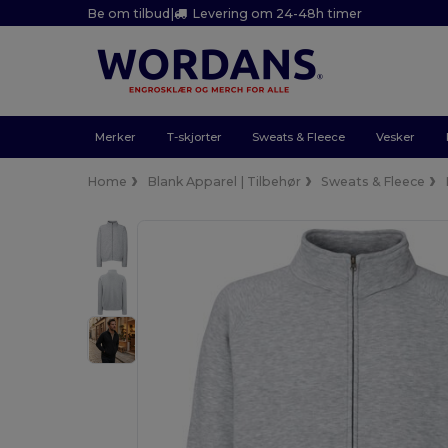
Be om tilbud
|
Levering om 24-48h timer
Merker
T-skjorter
Sweats & Fleece
Vesker
Home
Blank Apparel | Tilbehør
Sweats & Fleece