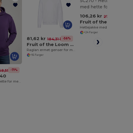
106,26 kr
-62%
276,97 kr
Fruit of the Loom SC270
Hettejakke med hette for menn
+24 Farger
81,62 kr
-56%
184,31 kr
Fruit of the Loom SC260
Raglan ermet genser for menn
+16 Farger
-71%
8,51 kr
940
T-skjorte med hette for menn og kvinner