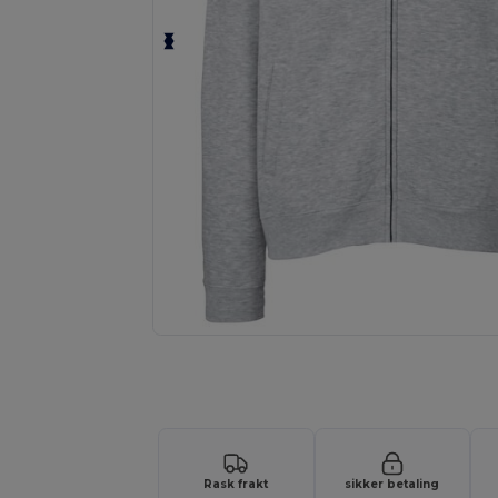
Be om et tilpasset tilbud på prod
Rask frakt
sikker betaling