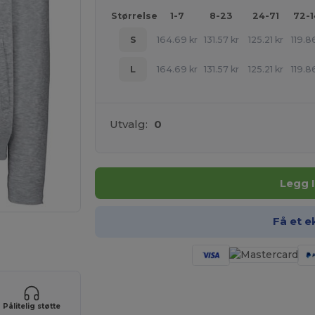
Størrelse
1-7
8-23
24-71
72-
S
164.69
kr
131.57
kr
125.21
kr
119.8
L
164.69
kr
131.57
kr
125.21
kr
119.8
Utvalg:
0
Legg 
Få et e
uktene dine
Pålitelig støtte