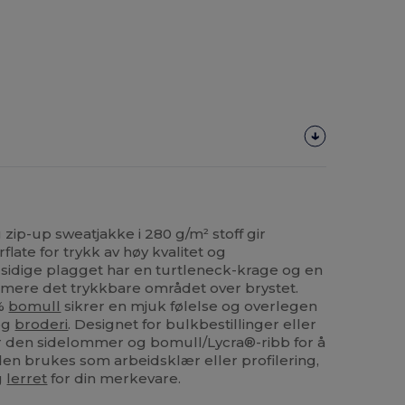
ip-up sweatjakke i 280 g/m² stoff gir
flate for trykk av høy kvalitet og
sidige plagget har en turtleneck-krage og en
imere det trykkbare området over brystet.
 %
bomull
sikrer en mjuk følelse og overlegen
og
broderi
. Designet for bulkbestillinger eller
er den sidelommer og bomull/Lycra®-ribb for å
en brukes som arbeidsklær eller profilering,
g
lerret
for din merkevare.