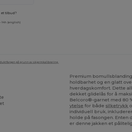
et tilbud?
-14h (english)
oduktfargen på grunn av skjermkalibrering.
Premium bomullsblanding z
holdbarhet og en glatt over
hverdagskomfort. Dette all
dekket glidelås for å maks
te
Belcoro®-garnet med 80
tet
ytelse
for både
silketrykk
individuell bruk, inkluder
holde på fasongen. Enten d
er denne jakken et påliteli