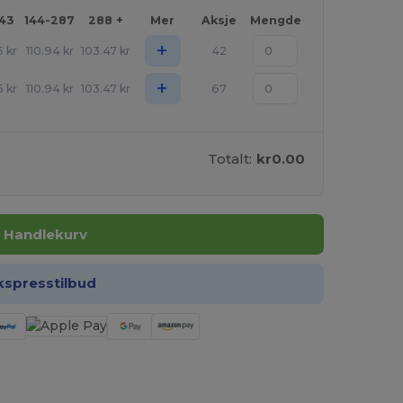
143
144-287
288 +
Mer
Aksje
Mengde
+
6
kr
110.94
kr
103.47
kr
42
+
6
kr
110.94
kr
103.47
kr
67
Totalt:
kr0.00
I Handlekurv
kspresstilbud