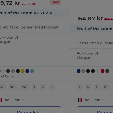
9,72 kr
-64%
220,77 kr
ruit of the Loom 62-202-0
154,87 kr
322,4
Komfortabel Genser med Ribbestrikket Krage
Fruit of the Loo
ly / bomull
80 gsm
Genser med glidelå
Poly / bomull
280 gsm
+6 Farger
4XL
5XL
3XL
S
M
L
S
M
L
XL
W1
France
W1
France
Vis produkt
Vis pro