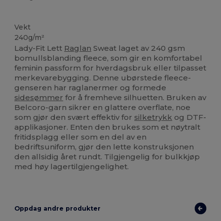
Tilpasset
Vekt
240g/m²
Lady-Fit Lett
Raglan
Sweat laget av 240 gsm
bomullsblanding fleece, som gir en komfortabel
feminin passform for hverdagsbruk eller tilpasset
merkevarebygging. Denne ubørstede fleece-
genseren har raglanermer og formede
sidesømmer
for å fremheve silhuetten. Bruken av
Belcoro-garn sikrer en glattere overflate, noe
som gjør den svært effektiv for
silketrykk
og DTF-
applikasjoner. Enten den brukes som et nøytralt
fritidsplagg eller som en del av en
bedriftsuniform, gjør den lette konstruksjonen
den allsidig året rundt. Tilgjengelig for bulkkjøp
med høy lagertilgjengelighet.
Oppdag andre produkter