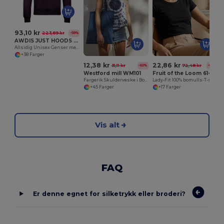
93,10 kr
223,89 kr
-58%
AWDIS JUST HOODS JH030
Allsidig Unisex Genser med Avtagbar Etikett
+38 Farger
12,38 kr
22,86 kr
31,11 kr
72,48 kr
-60%
-68%
Westford mill WM101
Fruit of the Loom 61-372-0
Fargerik Skulderveske i Bomull for Tilpasning
Lady-Fit 100% bomulls-T-skjorte
+45 Farger
+17 Farger
Vis alt
FAQ
Er denne egnet for silketrykk eller broderi?