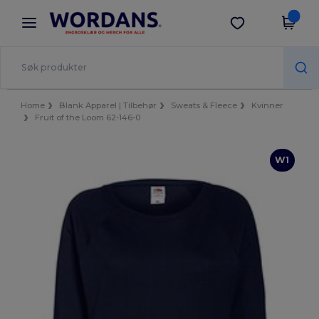
×
Wordans-app
Last ned app
Bedre priser i appen!
Home
Blank Apparel | Tilbehør
Sweats & Fleece
Kvinner
Fruit of the Loom 62-146-0
W1