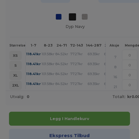
Dyp Navy
1-7
8-23
24-71
72-143
144-287
288 +
Mer
Størrelse
Aksje
Mengd
+
118.41
kr
101.58
kr
84.52
kr
77.27
kr
69.35
kr
68.91
kr
XS
7
+
118.41
kr
101.58
kr
84.52
kr
77.27
kr
69.35
kr
68.91
kr
S
8
+
118.41
kr
101.58
kr
84.52
kr
77.27
kr
69.35
kr
68.91
kr
XL
16
+
118.41
kr
101.58
kr
84.52
kr
77.27
kr
69.35
kr
68.91
kr
2XL
21
Utvalg:
0
Totalt:
kr0.0
Legg I Handlekurv
Ekspress Tilbud