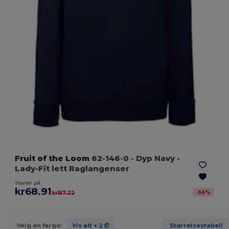
Fruit of the Loom
62-146-0
- Dyp Navy
-
Lady-Fit lett Raglangenser
Starter på
kr68.91
-
56
%
kr157.22
Velg en farge:
Vis alt
+ 2
Størrelsestabell