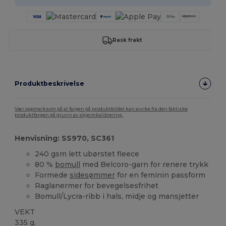
Rask frakt
Produktbeskrivelse
Vær oppmerksom på at fargen på produktbildet kan avvike fra den faktiske
produktfargen på grunn av skjermkalibrering.
Henvisning: SS970, SC361
240 gsm lett ubørstet fleece
80 %
bomull
med Belcoro-garn for renere trykk
Formede
sidesømmer
for en feminin passform
Raglanermer for bevegelsesfrihet
Bomull/Lycra-ribb i hals, midje og mansjetter
VEKT
335 g.