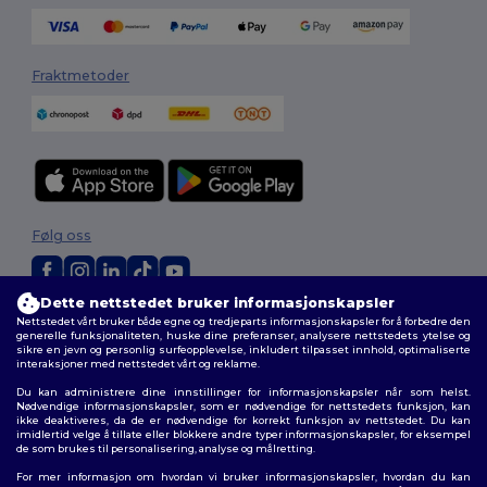
Fraktmetoder
Følg oss
Dette nettstedet bruker informasjonskapsler
2026. Alle rettigheter forbeholdt
Nettstedet vårt bruker både egne og tredjeparts informasjonskapsler for å forbedre den
generelle funksjonaliteten, huske dine preferanser, analysere nettstedets ytelse og
Generelle Vilkår
|
personvernerklæring
|
Retningslinjer for
sikre en jevn og personlig surfeopplevelse, inkludert tilpasset innhold, optimaliserte
informasjonskapsler
|
Nettstedsoversikt
interaksjoner med nettstedet vårt og reklame.
Du kan administrere dine innstillinger for informasjonskapsler når som helst.
Nødvendige informasjonskapsler, som er nødvendige for nettstedets funksjon, kan
ikke deaktiveres, da de er nødvendige for korrekt funksjon av nettstedet. Du kan
imidlertid velge å tillate eller blokkere andre typer informasjonskapsler, for eksempel
de som brukes til personalisering, analyse og målretting.
For mer informasjon om hvordan vi bruker informasjonskapsler, hvordan du kan