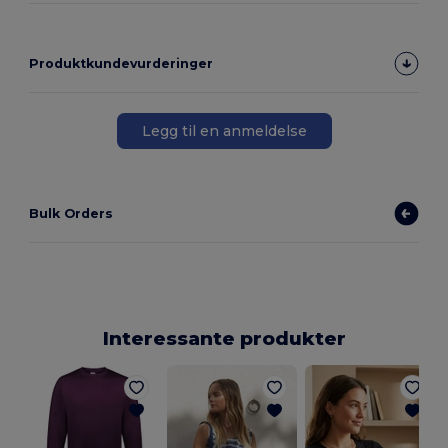
Produktkundevurderinger
Legg til en anmeldelse
Bulk Orders
Interessante produkter
R