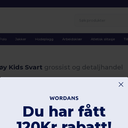
Polo
Jakker
Hodeplagg
Arbeidsklær
Atletisk slitasje
Ti
øy Kids Svart
grossist og detaljhandel
Du har fått
120Kr rabatt!