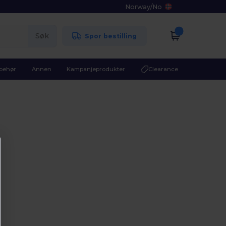
Norway
/
No
Søk
Spor bestilling
lbehør
Annen
Kampanjeprodukter
Clearance