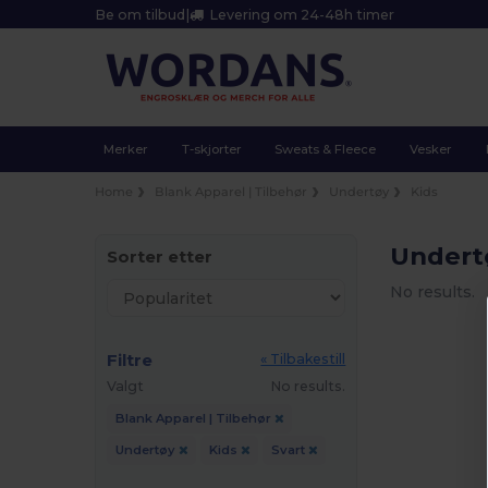
Be om tilbud
|
Levering om 24-48h timer
Merker
T-skjorter
Sweats & Fleece
Vesker
Home
Blank Apparel | Tilbehør
Undertøy
Kids
Undert
Sorter etter
No results.
Filtre
« Tilbakestill
Valgt
No results.
Blank Apparel | Tilbehør
Undertøy
Kids
Svart