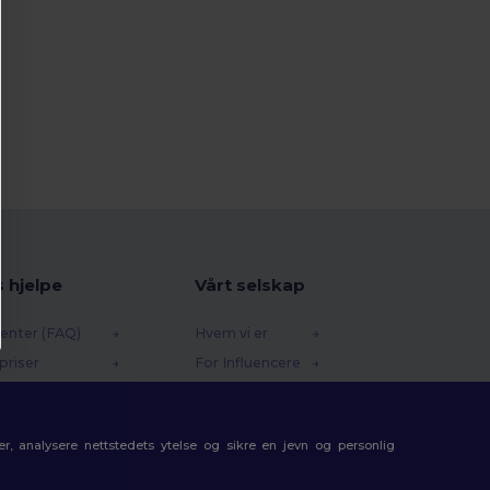
s hjelpe
Vårt selskap
enter (FAQ)
Hvem vi er
priser
For Influencere
 og refusjoner
Kontakt oss
e
Karrieresenter
r, analysere nettstedets ytelse og sikre en jevn og personlig
etoder
gkoder