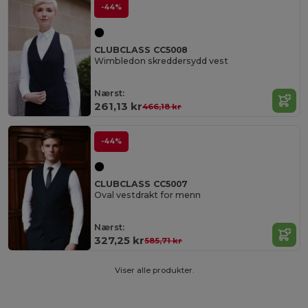
-44%
CLUBCLASS CC5008
Wimbledon skreddersydd vest
Nærst:
261,13 kr
466,18 kr
-44%
CLUBCLASS CC5007
Oval vestdrakt for menn
Nærst:
327,25 kr
585,71 kr
Viser alle produkter.