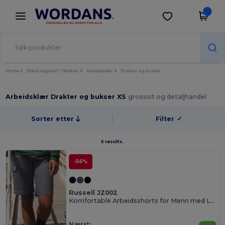
×
Wordans-app
Last ned app
Bedre priser i appen!
Home
Blank Apparel | Tilbehør
Arbeidsklær
Drakter og bukser
Arbeidsklær Drakter og bukser XS
grossist og detaljhandel
Sorter etter
Filter
✓
5 results.
-56%
Russell JZ002
Komfortable Arbeidsshorts for Menn med Lommer
Nærst: