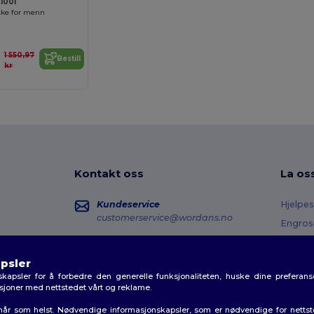
1001
kke for menn
1 550,97
Bestill
kr
Kontakt oss
La os
Kundeservice
Hjelpes
customerservice@wordans.no
Engros
Returer
Salg
sales@wordans.no
Ordlist
psler
kapsler for å forbedre den generelle funksjonaliteten, huske dine preferanse
Fraktm
Ordresporing
aksjoner med nettstedet vårt og reklame.
Kupon
r når som helst. Nødvendige informasjonskapsler, som er nødvendige for netts