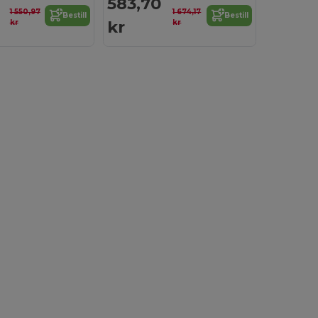
583,70
1 550,97
1 674,17
Bestill
Bestill
kr
kr
kr