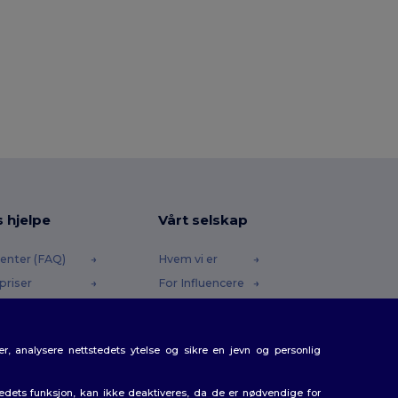
s hjelpe
Vårt selskap
enter (FAQ)
Hvem vi er
priser
For Influencere
 og refusjoner
Kontakt oss
e
Karrieresenter
r, analysere nettstedets ytelse og sikre en jevn og personlig
etoder
gkoder
tedets funksjon, kan ikke deaktiveres, da de er nødvendige for