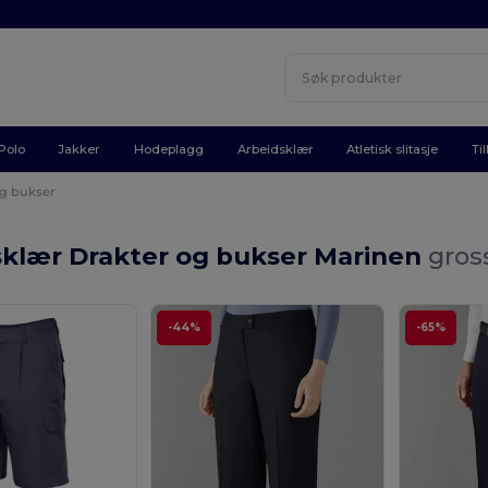
Polo
Jakker
Hodeplagg
Arbeidsklær
Atletisk slitasje
Ti
og bukser
sklær Drakter og bukser Marinen
gros
-44%
-65%