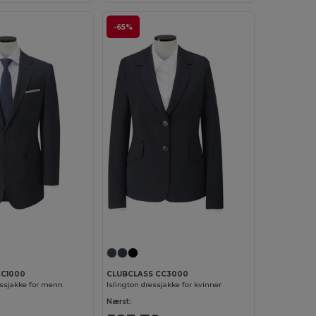
-65%
CC1000
CLUBCLASS CC3000
essjakke for menn
Islington dressjakke for kvinner
Nærst: