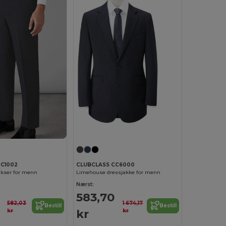
CC1002
CLUBCLASS CC6000
ukser for menn
Limehouse dressjakke for menn
Nærst:
583,70
582,03
1 674,17
Bestill
Bestill
kr
kr
kr