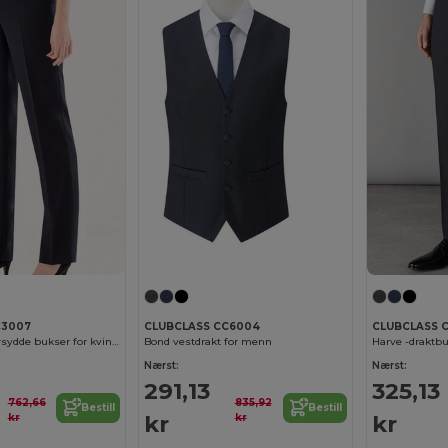
C3007
CLUBCLASS CC6004
CLUBCLASS 
Regent skreddersydde bukser for kvinner
Bond vestdrakt for menn
Harve -draktb
Nærst:
Nærst:
291,13
325,13
762,66
835,92
Bestill
Bestill
kr
kr
kr
kr