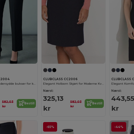
C2004
CLUBCLASS CC2006
CLUBCLASS C
Maidavalle skreddersydde bukser for kvinner
Elegant Holborn Skjørt for Moderne Kvinner
Elegant Komfor
Nærst:
Nærst:
325,13
443,5
582,03
582,03
Bestill
Bestill
kr
kr
kr
kr
-65%
-44%