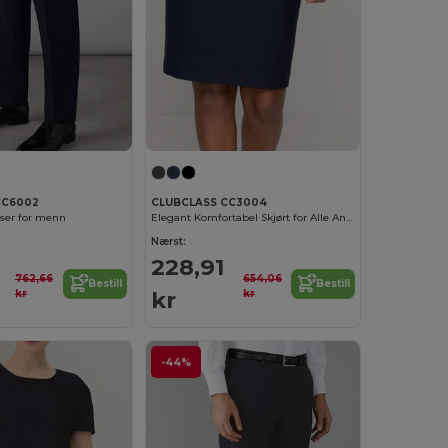
CC6002
CLUBCLASS CC3004
ser for menn
Elegant Komfortabel Skjørt for Alle Anledninger
Nærst:
228,91
762,66
654,06
Bestill
Bestill
kr
kr
kr
-44%