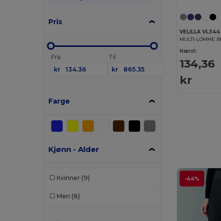
Pris
VELILLA VL344
MULTI-LOMME 
Nærst:
Fra
Til
134,36
kr
kr
kr
Farge
Kjønn - Alder
Kvinner
(9)
-44%
Men
(8)