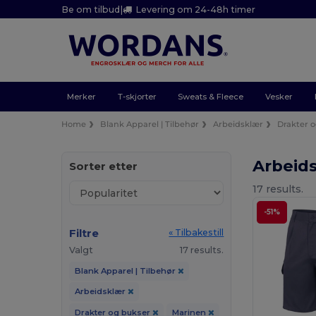
Be om tilbud
|
Levering om 24-48h timer
Merker
T-skjorter
Sweats & Fleece
Vesker
Home
Blank Apparel | Tilbehør
Arbeidsklær
Drakter 
Arbeid
Sorter etter
17 results.
-51%
Filtre
« Tilbakestill
Valgt
17 results.
Blank Apparel | Tilbehør
Arbeidsklær
Drakter og bukser
Marinen