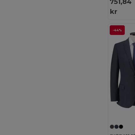
751,84
kr
-44%