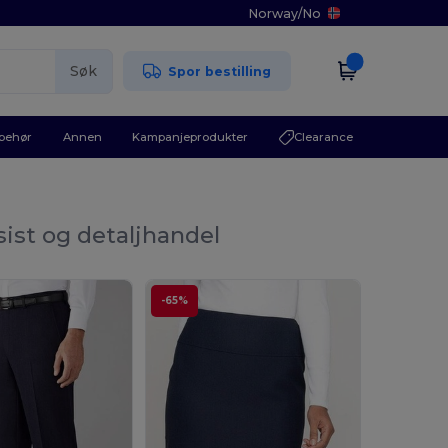
Norway
/
No
Søk
Spor bestilling
lbehør
Annen
Kampanjeprodukter
Clearance
sist og detaljhandel
-65%