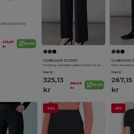
BERMUDASHORTS
276,97
Bestill
kr
CLUBCLASS CC2003
CLUBCLASS 
Finsbury skreddersydde bukser for kvinner
Soho herrebuk
Nærst:
Nærst:
325,13
267,15
582,03
Bestill
kr
kr
kr
-44%
-65%