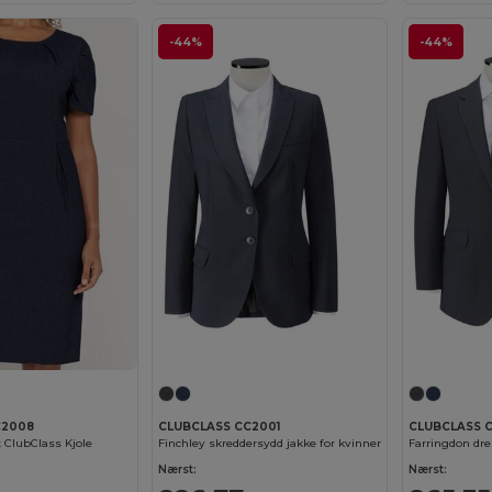
-44%
-44%
C2008
CLUBCLASS CC2001
CLUBCLASS 
ClubClass Kjole
Finchley skreddersydd jakke for kvinner
Farringdon dr
Nærst:
Nærst: