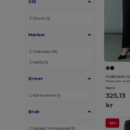
Stil
Shorts
(1)
Merker
Clubclass
(16)
Velilla
(1)
CLUBCLASS C
Ermer
Nærst:
325,13
Korte ermer
(1)
kr
Bruk
-65%
Arbeid / Profesjonell
(1)