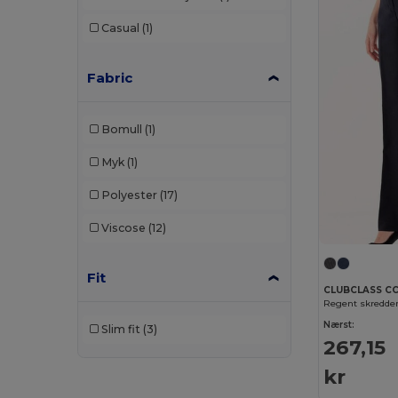
Casual
(1)
Fabric
Bomull
(1)
Myk
(1)
Polyester
(17)
Viscose
(12)
Fit
CLUBCLASS C
Nærst:
Slim fit
(3)
267,15
kr