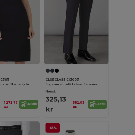
C3011
CLUBCLASS CC1003
tabel Sloane Kjole
Edgware slim-fit bukser for menn
Nærst:
5
325,13
1 272,77
582,03
Bestill
Bestill
kr
kr
kr
-65%