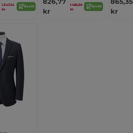
826,77
865,35
1 347,14
1 481,39
Bestill
Bestill
kr
kr
kr
kr