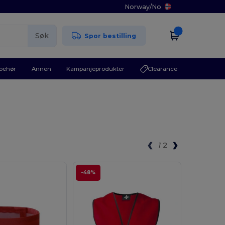
Norway
/
No
Søk
Spor bestilling
lbehør
Annen
Kampanjeprodukter
Clearance
1
2
-48%