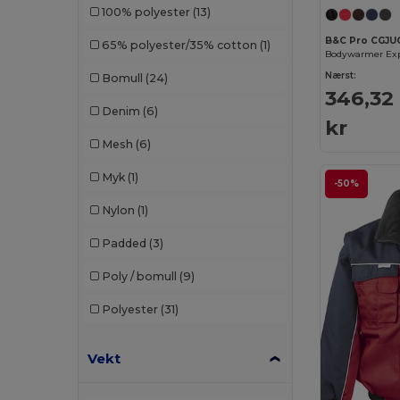
100% polyester
(13)
B&C Pro CGJU
65% polyester/35% cotton
(1)
Bodywarmer Exp
Nærst:
Bomull
(24)
346,32
Denim
(6)
kr
Mesh
(6)
Myk
(1)
-50%
Nylon
(1)
Padded
(3)
Poly / bomull
(9)
Polyester
(31)
Vekt