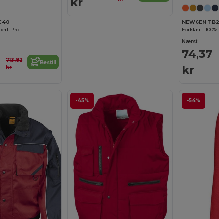
kr
C40
NEWGEN TB2
ert Pro
Forklær i 100
Nærst:
74,37
713,82
Bestill
kr
kr
-45%
-54%