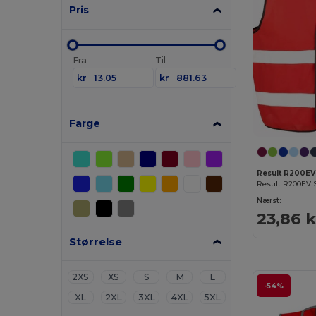
Pris
Fra
Til
kr
kr
Farge
Result R200EV
Nærst:
23,86 k
Størrelse
2XS
XS
S
M
L
-54%
XL
2XL
3XL
4XL
5XL