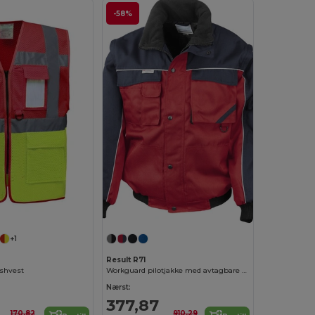
-58%
+1
Result R71
shvest
Workguard pilotjakke med avtagbare ermer
Nærst:
377,87
170,82
910,29