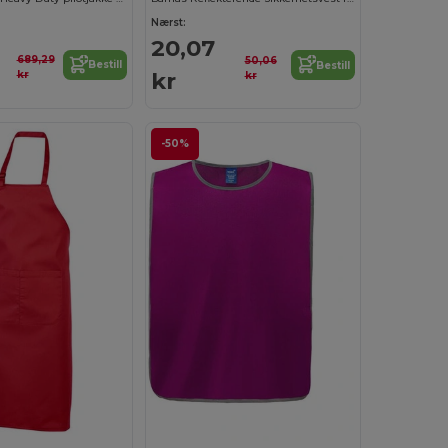
Nærst:
20,07
689,29
50,06
Bestill
Bestill
kr
kr
kr
-50%