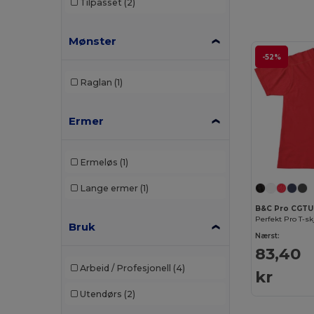
Tilpasset
(2)
Result Work-Guard
(2)
Mønster
Velilla
(8)
-52%
Yoko
(7)
Raglan
(1)
Ermer
Ermeløs
(1)
Lange ermer
(1)
B&C Pro CGTU
Perfekt Pro T-sk
Bruk
Nærst:
83,40
Arbeid / Profesjonell
(4)
kr
Utendørs
(2)