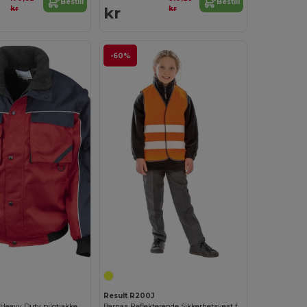
Bestill
Bestill
kr
kr
kr
-60%
Result R200J
Work-guard ™ Heavy Duty pilotjakke med glidelås
Barnas Reflekterende Sikkerhetsvest for Utendørsbruk