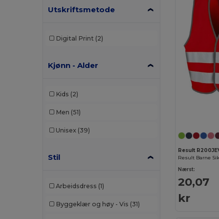
Utskriftsmetode
Digital Print
(2)
Kjønn - Alder
Kids
(2)
Men
(51)
Unisex
(39)
Result R200JE
Stil
Nærst:
20,07
Arbeidsdress
(1)
kr
Byggeklær og høy - Vis
(31)