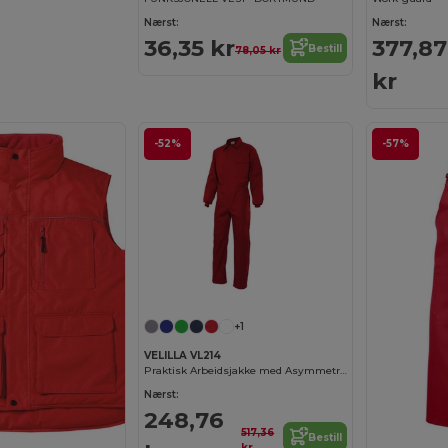
Nærst:
Nærst:
36,35 kr
377,87
Bestill
78,05 kr
kr
-52%
-57%
+1
VELILLA VL214
Praktisk Arbeidsjakke med Asymmetrisk Glidelås
Nærst:
248,76
517,36
Bestill
kr