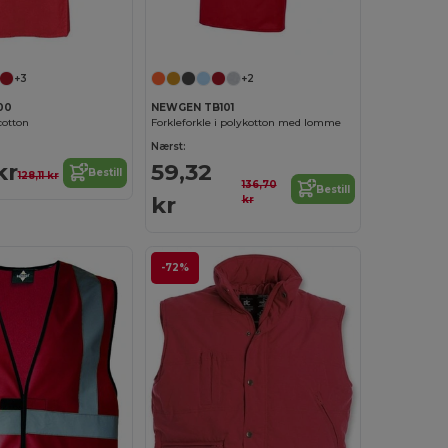
+3
+2
00
NEWGEN TB101
cotton
Forkleforkle i polykotton med lomme
Nærst:
kr
59,32
Bestill
128,11 kr
136,70
Bestill
kr
kr
-72%