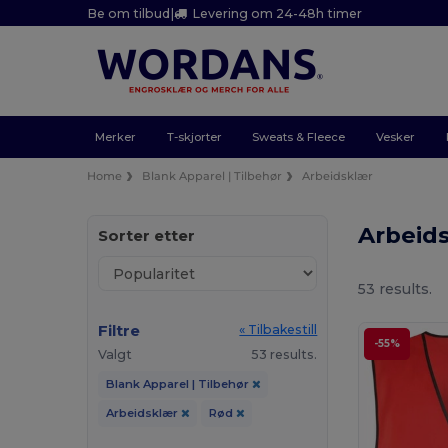
Be om tilbud
|
Levering om 24-48h timer
Merker
T-skjorter
Sweats & Fleece
Vesker
Home
Blank Apparel | Tilbehør
Arbeidsklær
Arbeid
Sorter etter
53 results.
Filtre
« Tilbakestill
-55%
Valgt
53 results.
Blank Apparel | Tilbehør
Arbeidsklær
Rød