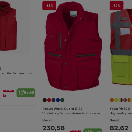
-53%
-52%
5
ntett Pro Varmekropp
759,20
Bestill
kr
Result Work-Guard R127
Yoko YK820
Vindtett og Vannavstøtende Kroppsvarmer
Høy synlig me
Nærst:
Nærst:
230,58
82,62
492,38