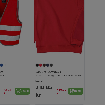
+1
EV
B&C Pro CGWUC20
vest
Komfortabel og Robust Genser for Hverdagsbruk
Nærst:
210,85
46,37
438,64
Bestill
Bestill
kr
kr
kr