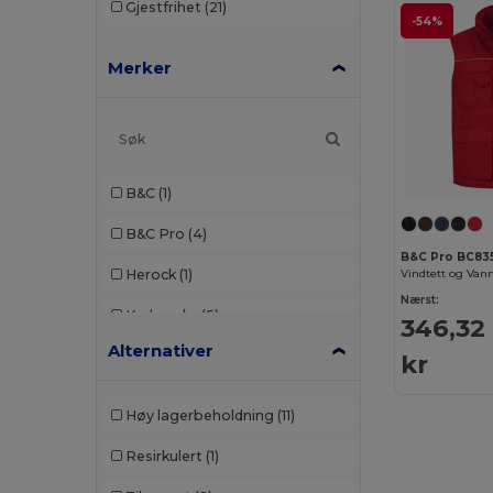
Gjestfrihet
(21)
-54%
Merker
B&C
(1)
B&C Pro
(4)
B&C Pro BC83
Herock
(1)
Vindtett og Van
Nærst:
Karlowsky
(5)
346,32
Alternativer
Korntex
(6)
kr
NewGen
(9)
Høy lagerbeholdning
(11)
Pen Duick
(1)
Resirkulert
(1)
Result
(9)