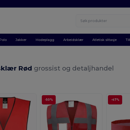
Polo
Jakker
Hodeplagg
Arbeidsklær
Atletisk slitasje
Ti
sklær Rød
grossist og detaljhandel
-50%
-47%