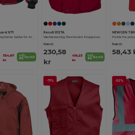
uard R71
Result R127A
NEWGEN TB1
Ekstrem Værbeskyttelse Jakke for Arbeid
Værbestandig Resirkulert Kroppsvarmer
Forkle fra poly
Nærst:
Nærst:
230,58
58,43 
754,97
416,23
Bestill
Bestill
kr
kr
kr
-71%
-52%