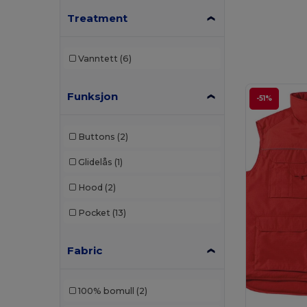
Treatment
Vanntett
(6)
Funksjon
-51%
Buttons
(2)
Glidelås
(1)
Hood
(2)
Pocket
(13)
Fabric
100% bomull
(2)