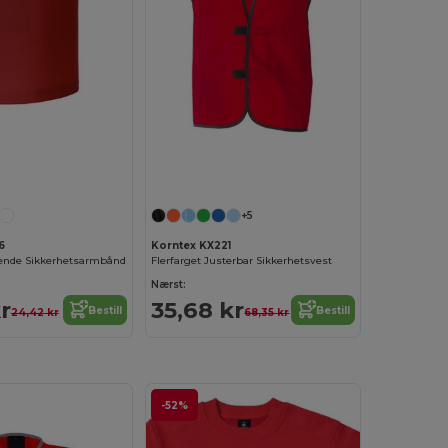
+5
6
Korntex KX221
rende Sikkerhetsarmbånd
Flerfarget Justerbar Sikkerhetsvest
Nærst:
r
35,68 kr
Bestill
Bestill
24,42 kr
68,35 kr
-52%