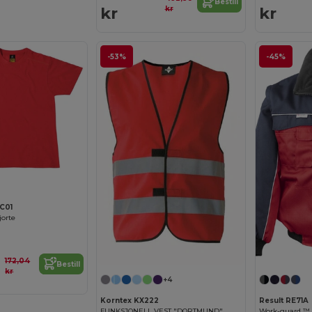
Bestill
kr
kr
kr
-53%
-45%
C01
jorte
172,04
Bestill
kr
+4
Korntex KX222
Result RE71A
FUNKSJONELL VEST "DORTMUND"