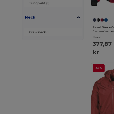
Tung vekt
(1)
Neck
Result Work-G
Crew neck
(1)
Nærst:
377,87
kr
-57%