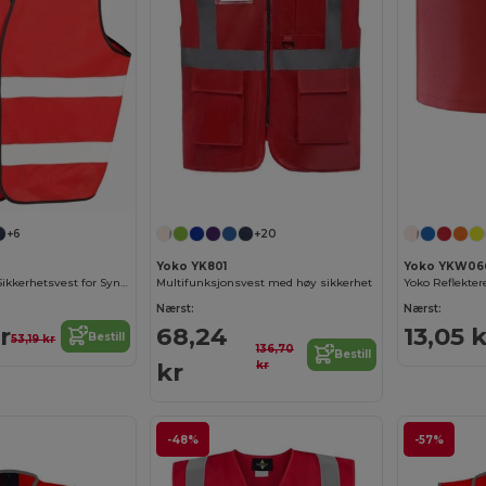
+6
+20
Yoko YK801
Yoko YKW06
Result R200EV Sikkerhetsvest for Synlighet
Multifunksjonsvest med høy sikkerhet
Yoko Reflekte
Nærst:
Nærst:
r
68,24
13,05 k
Bestill
53,19 kr
136,70
Bestill
kr
kr
-48%
-57%