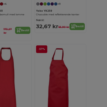
+4
+9
01
Yoko YK259
% bomull med lomme
Chasuble med reflekterende kanter
Nærst:
32,67 kr
Bestill
65,90 kr
173,27
Bestill
kr
-57%