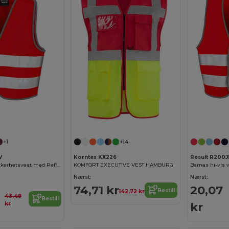
+1
+14
V
Korntex KX226
Result R200J
Result Barne Sikkerhetsvest med Refleksbånd
KOMFORT EXECUTIVE VEST HAMBURG
Barnas hi-vis 
Nærst:
Nærst:
74,71 kr
20,07
Bestill
142,72 kr
43,49
Bestill
kr
kr