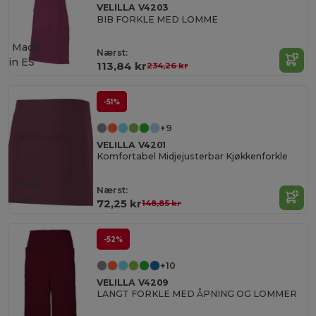
VELILLA V4203
BIB FORKLE MED LOMME
Made
Nærst:
in
ES
113,84 kr
234,26 kr
-51%
+9
VELILLA V4201
Komfortabel Midjejusterbar Kjøkkenforkle
Made
Nærst:
in
ES
72,25 kr
148,85 kr
-52%
+10
VELILLA V4209
LANGT FORKLE MED ÅPNING OG LOMMER