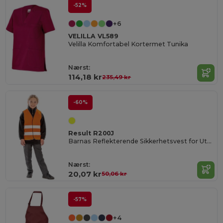
-52%
+6
VELILLA VL589
Velilla Komfortabel Kortermet Tunika
Nærst:
114,18 kr
235,49 kr
-60%
Result R200J
Barnas Reflekterende Sikkerhetsvest for Utendørsbruk
Nærst:
20,07 kr
50,06 kr
-57%
+4