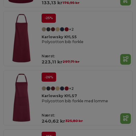
133,13 kr
176,95 kr
-25%
+2
Karlowsky KYLS5
Polycotton bib forkle
Nærst:
223,11 kr
297,71 kr
-26%
+2
Karlowsky KYLS7
Polycotton bib forkle med lomme
Nærst:
240,62 kr
325,80 kr