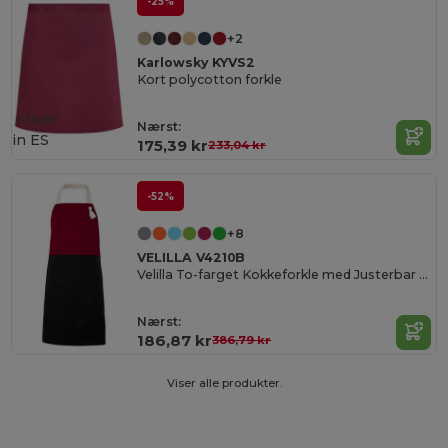
-25%
+2
Karlowsky KYVS2
Kort polycotton forkle
Made
Nærst:
in
ES
175,39 kr
233,04 kr
-52%
+8
VELILLA V4210B
Velilla To-farget Kokkeforkle med Justerbar Nakke
Nærst:
186,87 kr
386,79 kr
Viser alle produkter.