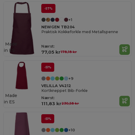
-57%
+1
NEWGEN TB204
Praktisk Kokkeforkle med Metallspenne
Made
Nærst:
in
ES
77,05 kr
178,18 kr
-51%
+9
VELILLA V4212
Kortkneppet Bib-Forkle
Made
Nærst:
in
ES
111,83 kr
230,58 kr
-51%
+10