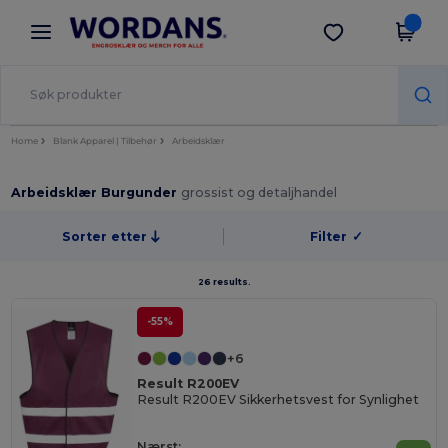
×
Wordans-app
Last ned app
Bedre priser i appen!
Home
Blank Apparel | Tilbehør
Arbeidsklær
Arbeidsklær Burgunder
grossist og detaljhandel
Sorter etter
Filter
✓
26 results.
-55%
+6
Result R200EV
Result R200EV Sikkerhetsvest for Synlighet
Nærst: