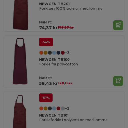
NEWGEN TB201
Forklær i 100% bomull med lomme
Nærst:
74,37 kr
173,27 kr
-54%
+3
NEWGEN TB100
Forkle fra polycotton
Nærst:
58,43 kr
128,11 kr
-57%
+2
NEWGEN TB101
Forkleforkle i polykotton med lomme