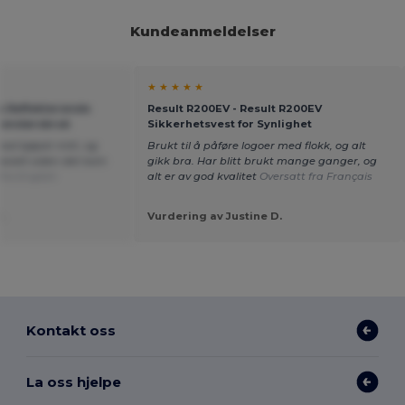
Kundeanmeldelser
★ ★ ★ ★ ★
as Reflekterende
Result R200EV - Result R200EV
Utendørsbruk
Sikkerhetsvest for Synlighet
med kjøpet mitt, og
Brukt til å påføre logoer med flokk, og alt
pesielt siden det kom
gikk bra. Har blitt brukt mange ganger, og
fra English
alt er av god kvalitet
Oversatt fra Français
.
Vurdering av Justine D.
Kontakt oss
La oss hjelpe