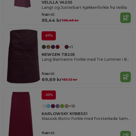
VELILLA V4202
Langt og Justerbart Kjøkkenforkle fra Velilla
Nærst:
95,44 kr
196,46 kr
-57%
+1
NEWGEN TB205
Lang Barmanns Forkle med Tre Lommer i Bomull
Nærst:
69,69 kr
161,12 kr
-25%
+15
KARLOWSKY KYBBSS1
Klassisk Bistro Forkle med Forsterkede Sømmer
Nærst: