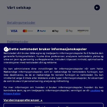
Vårt selskap
Betalingsmetoder
Fraktmetoder
Dette nettstedet bruker informasjonskapsler
Nettstedet vårt bruker både egne og tredjeparts informasjonskapsler for å forbedre den
generelle funksjonaliteten, huske dine preferanser, analysere nettstedets ytelse og
sikre en jevn og personlig surfeopplevelse, inkludert tilpasset innhold, optimaliserte
interaksjoner med nettstedet vårt og reklame.
Du kan administrere dine innstillinger for informasjonskapsler når som helst.
Nødvendige informasjonskapsler, som er nødvendige for nettstedets funksjon, kan
ikke deaktiveres, da de er nødvendige for korrekt funksjon av nettstedet. Du kan
Følg oss
imidlertid velge å tillate eller blokkere andre typer informasjonskapsler, for eksempel
de som brukes til personalisering, analyse og målretting.
For mer informasjon om hvordan vi bruker informasjonskapsler, hvordan du kan
kontrollere dem, og om tredjeparts informasjonskapsler, vennligst se vår
cookies
og
Privacy Policy
.
2026. Alle rettigheter forbeholdt
Generelle Vilkår
|
personvernerklæring
|
Retningslinjer for
Vurderingspreferanser
informasjonskapsler
|
Nettstedsoversikt