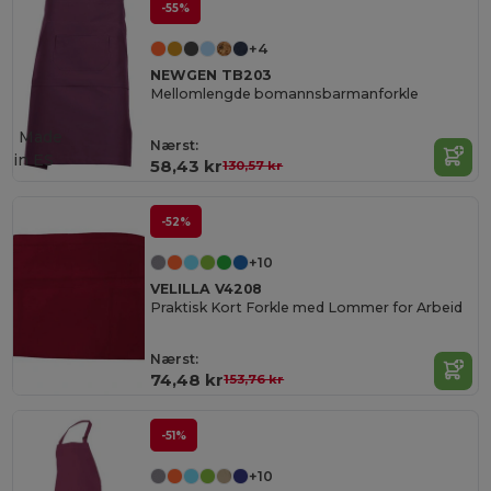
-55%
+4
NEWGEN TB203
Mellomlengde bomannsbarmanforkle
Made
Nærst:
in
ES
58,43 kr
130,57 kr
-52%
+10
VELILLA V4208
Praktisk Kort Forkle med Lommer for Arbeid
Nærst:
74,48 kr
153,76 kr
-51%
+10