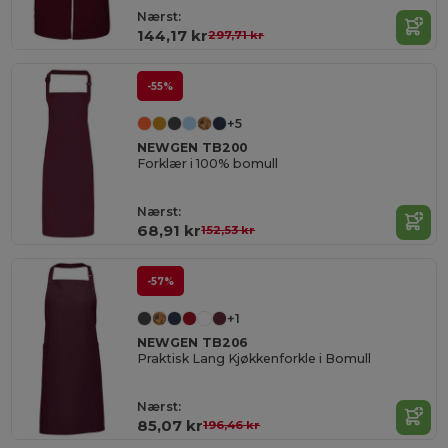
Nærst:
144,17 kr
297,71 kr
-55%
+5
NEWGEN TB200
Forklær i 100% bomull
Nærst:
68,91 kr
152,53 kr
-57%
+1
NEWGEN TB206
Praktisk Lang Kjøkkenforkle i Bomull
Nærst:
85,07 kr
196,46 kr