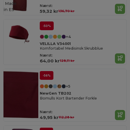
Made
Nærst:
in
ES
59,32 kr
136,70 kr
-50%
+4
VELILLA V34001
Komfortabel Medisinsk Skrubblue
Nærst:
64,00 kr
128,11 kr
-56%
+5
NewGen TB202
Bomulls Kort Bartender Forkle
Nærst:
49,95 kr
112,28 kr