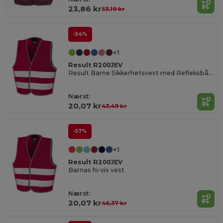
23,86 kr
53,19 kr
-54%
+1
Result R200JEV
Result Barne Sikkerhetsvest med Refleksbånd
Nærst:
20,07 kr
43,49 kr
-57%
+1
Result R200JEV
Barnas hi-vis vest
Nærst:
20,07 kr
46,37 kr